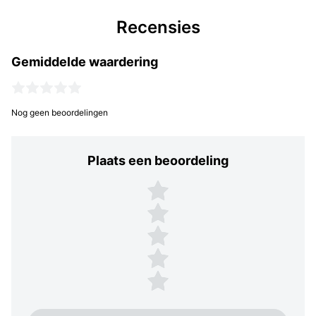
Recensies
Gemiddelde waardering
Nog geen beoordelingen
Plaats een beoordeling
Plaats een beoordeling
5 sterren
4 sterren
3 sterren
2 sterren
1 ster