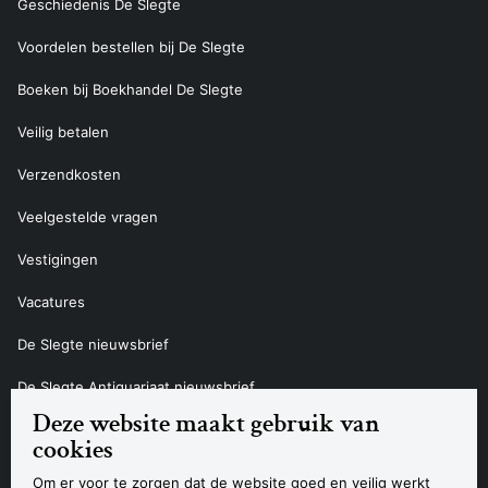
Geschiedenis De Slegte
Voordelen bestellen bij De Slegte
Boeken bij Boekhandel De Slegte
Veilig betalen
Verzendkosten
Veelgestelde vragen
Vestigingen
Vacatures
De Slegte nieuwsbrief
De Slegte Antiquariaat nieuwsbrief
Deze website maakt gebruik van
Contact
cookies
Om er voor te zorgen dat de website goed en veilig werkt