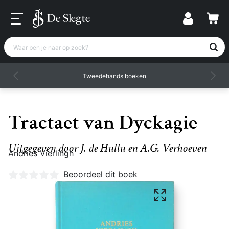
Waar ben je naar op zoek?
Tweedehands boeken
Tractaet van Dyckagie
Uitgegeven door J. de Hullu en A.G. Verhoeven
Andries Vierlingh
Nog geen beoordelingen
Beoordeel dit boek