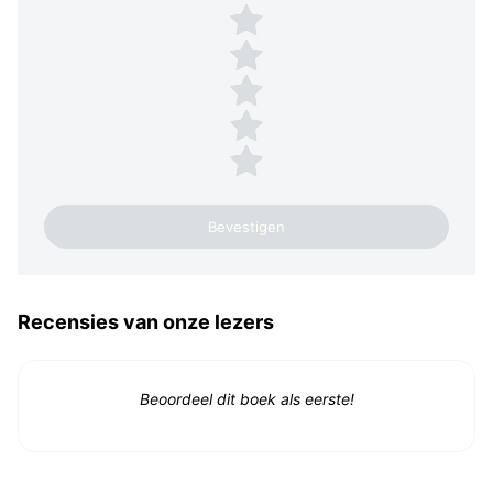
Plaats een beoordeling
5 sterren
4 sterren
3 sterren
2 sterren
1 ster
Recensies van onze lezers
Beoordeel dit boek als eerste!