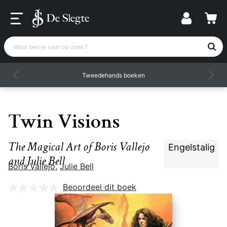
Waar ben je naar op zoek?
Tweedehands boeken
Twin Visions
The Magical Art of Boris Vallejo
Engelstalig
and Julie Bell
Boris Vallejo
,
Julie Bell
Nog geen beoordelingen
Beoordeel dit boek