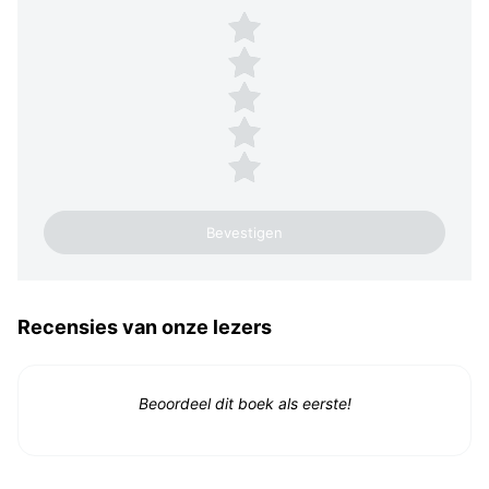
Plaats een beoordeling
5 sterren
4 sterren
3 sterren
2 sterren
1 ster
Recensies van onze lezers
Beoordeel dit boek als eerste!