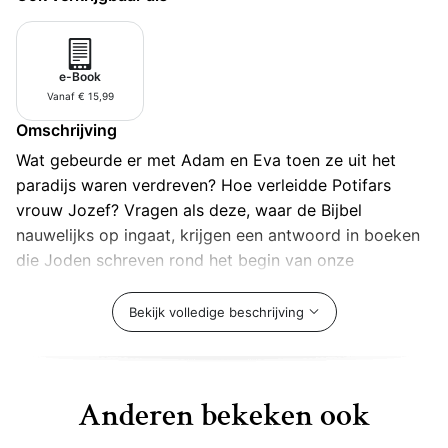
e-Book
Vanaf € 15,99
Omschrijving
Wat gebeurde er met Adam en Eva toen ze uit het
paradijs waren verdreven? Hoe verleidde Potifars
vrouw Jozef? Vragen als deze, waar de Bijbel
nauwelijks op ingaat, krijgen een antwoord in boeken
die Joden schreven rond het begin van onze
jaartelling. Daniël De Waele onthult die vergeten
rijkdom van deze Joodse geschriften uit de oudheid.
Bekijk volledige beschrijving
Hij laat de lezer proeven
van diep mystieke teksten,
wijze spreuken, martelaarsverhalen, apocalyptische
visioenen, strenge wetsregels en rabbijnse
Anderen bekeken ook
interpretaties van de oude Bijbelverhalen. Geschreven
in de meeslepende taal die de recensenten roemden in