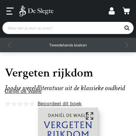
Waar ben je naar op zoek?
Tweedehands boeken
Vergeten rijkdom
Joodse wereldliteratuur uit de klassieke oudheid
Daniel de Waele
Nog geen beoordelingen
Beoordeel dit boek