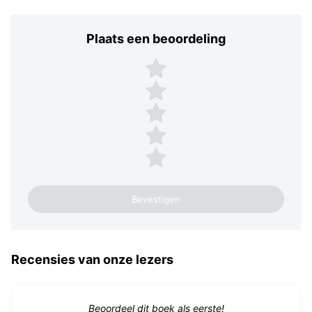
Plaats een beoordeling
Plaats een beoordeling
5 sterren
4 sterren
3 sterren
2 sterren
1 ster
Recensies van onze lezers
Beoordeel dit boek als eerste!