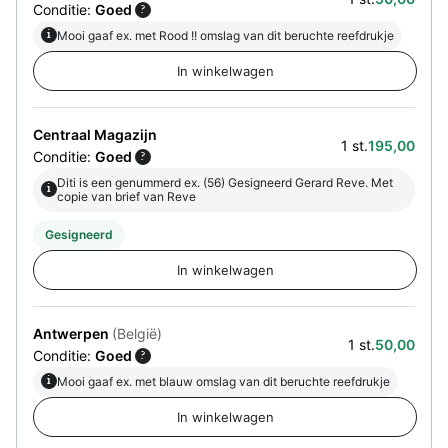
Conditie:
Goed
?
i
Mooi gaaf ex. met Rood !! omslag van dit beruchte reefdrukje
Centraal Magazijn
1 st.
195,00
Conditie:
Goed
?
Diti is een genummerd ex. (56) Gesigneerd Gerard Reve. Met
i
copie van brief van Reve
Gesigneerd
Antwerpen
(België)
1 st.
50,00
Conditie:
Goed
?
i
Mooi gaaf ex. met blauw omslag van dit beruchte reefdrukje