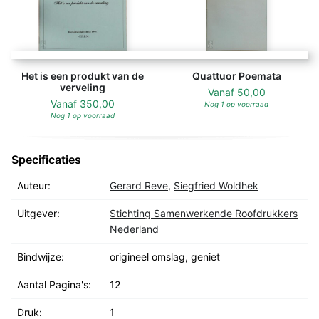
Het is een produkt van de
Quattuor Poemata
verveling
Vanaf
50,00
Vanaf
350,00
Nog 1 op voorraad
Nog 1 op voorraad
Specificaties
Auteur:
Gerard Reve
,
Siegfried Woldhek
Uitgever:
Stichting Samenwerkende Roofdrukkers
Nederland
Bindwijze:
origineel omslag, geniet
Aantal Pagina's:
12
Druk:
1