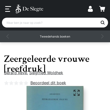
Waar ben je naar op zoek?
Tweedehands boeken
Zeergeleerde vrouwe
[reefdruk]
Gerard Reve
,
Siegfried Woldhek
Nog geen beoordelingen
Beoordeel dit boek