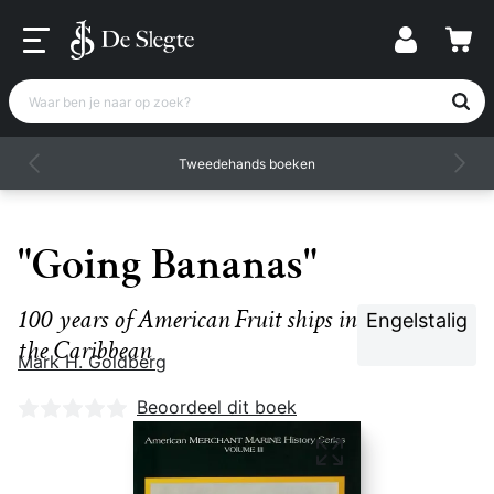
Waar ben je naar op zoek?
Tweedehands boeken
"Going Bananas"
100 years of American Fruit ships in
Engelstalig
the Caribbean
Mark H. Goldberg
Nog geen beoordelingen
Beoordeel dit boek