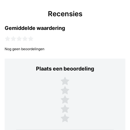
Recensies
Gemiddelde waardering
Nog geen beoordelingen
Plaats een beoordeling
Plaats een beoordeling
5 sterren
4 sterren
3 sterren
2 sterren
1 ster