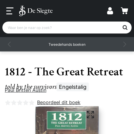
Waar ben je naar op zoek?
Tweedehands boeken
1812 - The Great Retreat
told by the survivors
Engelstalig
Paul Britten Austin
Nog geen beoordelingen
Beoordeel dit boek