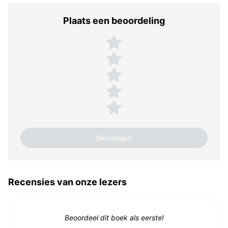
Plaats een beoordeling
Plaats een beoordeling
5 sterren
4 sterren
3 sterren
2 sterren
1 ster
Recensies van onze lezers
Beoordeel dit boek als eerste!