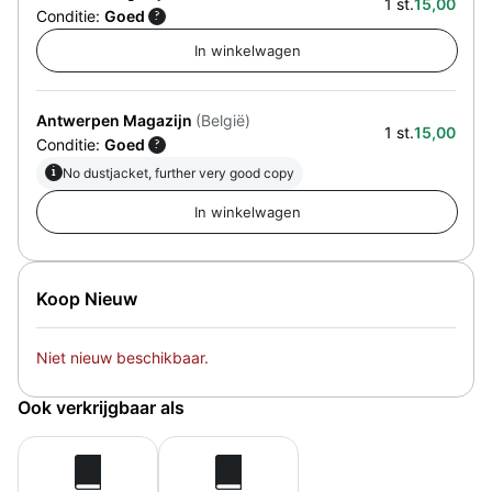
1 st.
15,00
Conditie:
Goed
?
Antwerpen Magazijn
(België)
1 st.
15,00
Conditie:
Goed
?
i
No dustjacket, further very good copy
Koop Nieuw
Niet nieuw beschikbaar.
Ook verkrijgbaar als