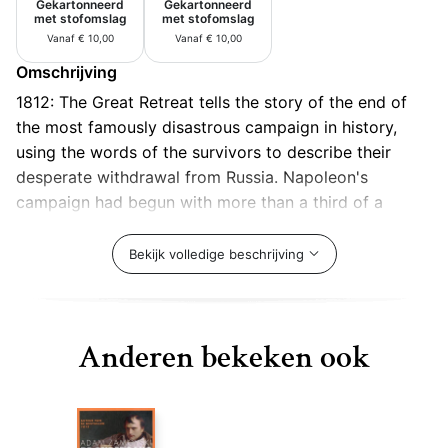
Gekartonneerd
Gekartonneerd
met stofomslag
met stofomslag
Vanaf € 10,00
Vanaf € 10,00
Omschrijving
1812: The Great Retreat tells the story of the end of
the most famously disastrous campaign in history,
using the words of the survivors to describe their
desperate withdrawal from Russia. Napoleon's
campaign had begun with more than a third of a
million men setting out on what was to be a long and
terrible march to the glittering city of Moscow. Only
Bekijk volledige beschrijving
100,000 were to reach it. Forced to turn back in the
face of winter's onset, almost nothing of the
drastically reduced army lived to recross the Niemen
Anderen bekeken ook
River. Using the words of 160 of the participants, Paul
Britten Austin brings unparalleled authenticity and
immediacy to his unique account of the end of
Napoleon's dramatic and tragic 1812 campaign.