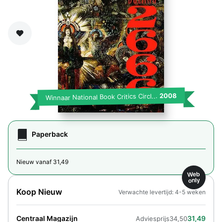
Zet op verlanglijst
2008
Winnaar National Book Critics Circl...
Paperback
Nieuw vanaf 31,49
Web
only
Koop Nieuw
Verwachte levertijd: 4-5 weken
Centraal Magazijn
31,49
Adviesprijs
34,50