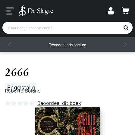
Waar ben je naar op zoek?
Tweedehands boeken
2666
Engelstalig
Roberto Bolano
Nog geen beoordelingen
Beoordeel dit boek