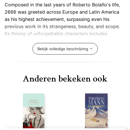
Composed in the last years of Roberto Bolaño's life,
2666 was greeted across Europe and Latin America
as his highest achievement, surpassing even his
previous work in its strangeness, beauty, and scope.
Its throng of unforgettable characters includes
academics and convicts, an American sportswriter, an
elusive German novelist, and a teenage student and
Bekijk volledige beschrijving
her widowed, mentally unstable father. Their lives
intersect in the urban sprawl of SantaTeresaa fictional
Juárezon the U.S.-Mexico border, where hundreds of
Anderen bekeken ook
young factory workers, in the novel as in life, have
disappeared.