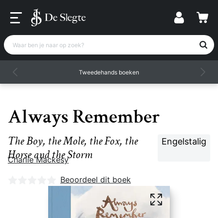
Waar ben je naar op zoek?
Tweedehands boeken
Always Remember
The Boy, the Mole, the Fox, the
Engelstalig
Horse and the Storm
Charlie Mackesy
Nog geen beoordelingen
Beoordeel dit boek