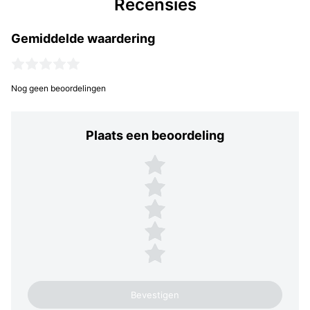
Recensies
Gemiddelde waardering
Nog geen beoordelingen
Plaats een beoordeling
Plaats een beoordeling
5 sterren
4 sterren
3 sterren
2 sterren
1 ster