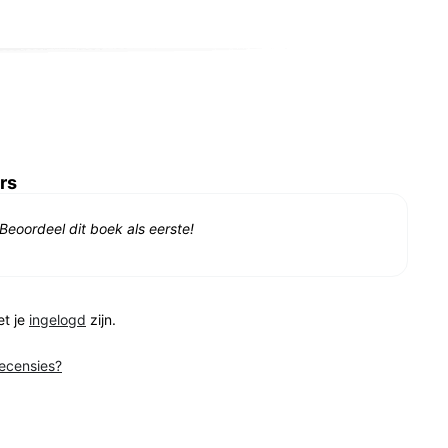
rs
Beoordeel dit boek als eerste!
et je
ingelogd
zijn.
recensies?