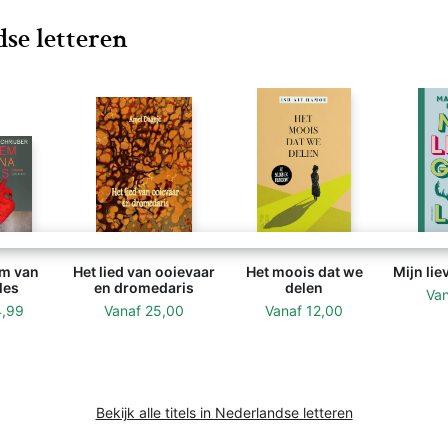
se letteren
m van
Het lied van ooievaar
Het moois dat we
Mijn lie
les
en dromedaris
delen
Va
4,99
Vanaf
25,00
Vanaf
12,00
Bekijk alle titels in Nederlandse letteren