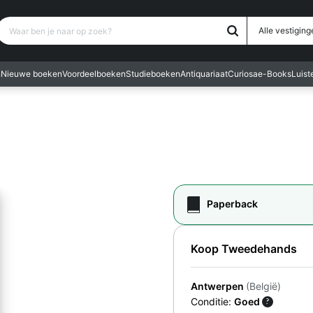
Waar ben je naar op zoek?
Alle vestiging
n
Nieuwe boeken
Voordeelboeken
Studieboeken
Antiquariaat
Curiosa
e-Books
Luis
Paperback
Koop Tweedehands
Antwerpen
(België)
Conditie:
Goed
?