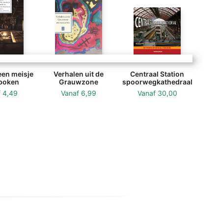
een meisje
Verhalen uit de
Centraal Station
boken
Grauwzone
spoorwegkathedraal
f
4,49
Vanaf
6,99
Vanaf
30,00