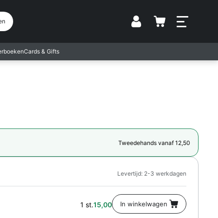
Vestiging
en
terboeken
Cards & Gifts
Tweedehands vanaf 12,50
Levertijd: 2-3 werkdagen
1 st.
15,00