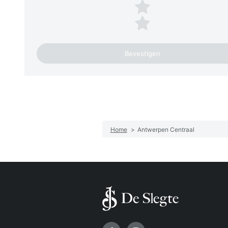
2 sterren
1 ster
Home
>
Antwerpen Centraal
Volg ons op