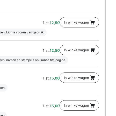
1 st.
12,50
en. Lichte sporen van gebruik.
1 st.
12,50
en, namen en stempels op Franse titelpagina.
1 st.
15,00
pen.
1 st.
15,00
pen