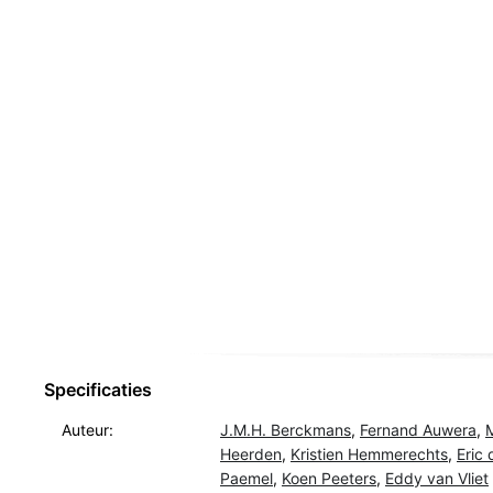
Specificaties
Auteur:
J.M.H. Berckmans
,
Fernand Auwera
,
Heerden
,
Kristien Hemmerechts
,
Eric
Paemel
,
Koen Peeters
,
Eddy van Vliet