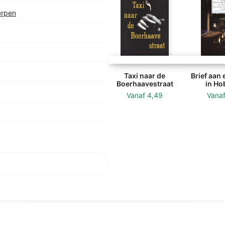
erpen
Taxi naar de
Brief aan 
Boerhaavestraat
in Ho
Vanaf
4,49
Vana