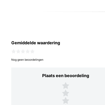
Gemiddelde waardering
Nog geen beoordelingen
Plaats een beoordeling
Plaats een beoordeling
5 sterren
4 sterren
3 sterren