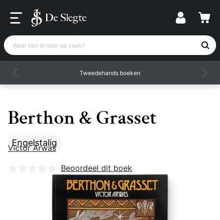
Waar ben je naar op zoek?
Tweedehands boeken
Berthon & Grasset
Engelstalig
Victor Arwas
Nog geen beoordelingen
Beoordeel dit boek