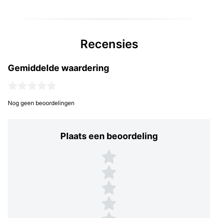
Recensies
Gemiddelde waardering
Nog geen beoordelingen
Plaats een beoordeling
Plaats een beoordeling
5 sterren
4 sterren
3 sterren
2 sterren
1 ster