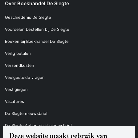
Over Boekhandel De Slegte
Geschiedenis De Slegte
Voordelen bestellen bij De Slegte
Boeken bij Boekhandel De Slegte
Veilig betalen
Verzendkosten
Veelgestelde vragen
Vestigingen
Vacatures
De Slegte nieuwsbrief
De Slegte Antiquariaat nieuwsbrief
Deze website maakt gebruik van
Contact