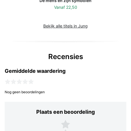
De mens en zijn symbolen
Vanaf
22,50
Bekijk alle titels in Jung
Recensies
Gemiddelde waardering
Nog geen beoordelingen
Plaats een beoordeling
Plaats een beoordeling
5 sterren