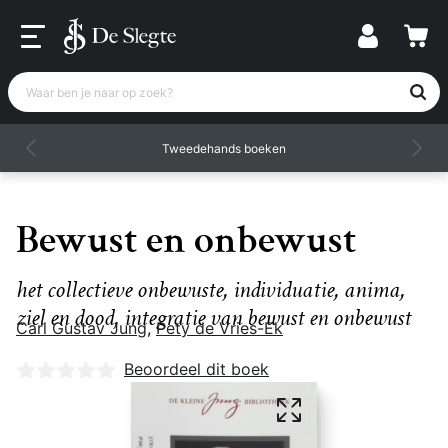
Waar ben je naar op zoek?
Tweedehands boeken
Bewust en onbewust
het collectieve onbewuste, individuatie, anima,
ziel en dood, integratie van bewust en onbewust
Carl Gustav Jung
,
Pety de Vries-Ek
Nog geen beoordelingen
Beoordeel dit boek