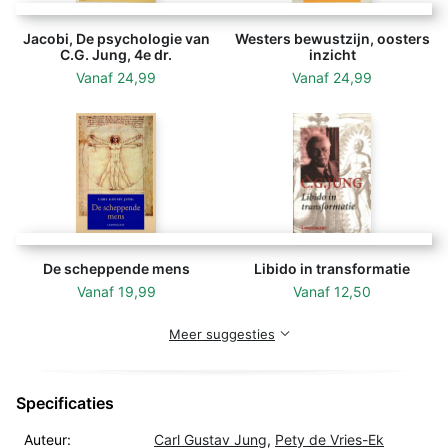
kernpunten en verduidelijken veel van de door Jung
gehanteerde begrippen. De Kleine Jung-bibliotheek
Jacobi, De psychologie van
Westers bewustzijn, oosters
vormt een goede introductie tot de ideeënwereld van
C.G. Jung, 4e dr.
inzicht
Jung. De zeven delen zijn zowel afzonderlijk als in
Vanaf
24,99
Vanaf
24,99
cassette verkrijgbaar.
De scheppende mens
Libido in transformatie
Vanaf
19,99
Vanaf
12,50
Meer suggesties
Specificaties
Auteur:
Carl Gustav Jung
,
Pety de Vries-Ek