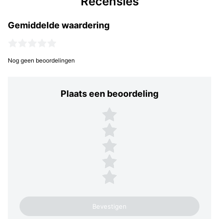
Recensies
Gemiddelde waardering
Nog geen beoordelingen
Plaats een beoordeling
Plaats een beoordeling
5 sterren
4 sterren
3 sterren
2 sterren
1 ster