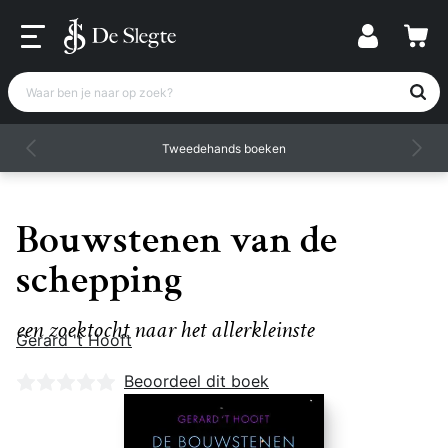
Waar ben je naar op zoek?
Tweedehands boeken
Bouwstenen van de
schepping
een zoektocht naar het allerkleinste
Gerard 't Hooft
Nog geen beoordelingen
Beoordeel dit boek