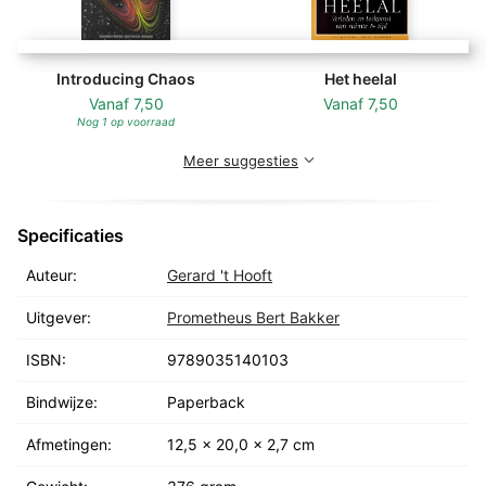
niet onder stoelen of banken en richt zich zo nu en
dan in ontwapenend rechtstreekse bewoordingen
bemoedigend tot het publiek.' de volkskrant 'Gerard 't
Introducing Chaos
Het heelal
Hooft neemt de moeite om in begrijpelijke taal zijn
Vanaf
7,50
Vanaf
7,50
Nog 1 op voorraad
vak aan een groot publiek uit te leggen.' natuur &
techniek
Meer suggesties
Specificaties
Auteur:
Gerard 't Hooft
Uitgever:
Prometheus Bert Bakker
ISBN:
9789035140103
Bindwijze:
Paperback
Afmetingen:
12,5 x 20,0 x 2,7 cm