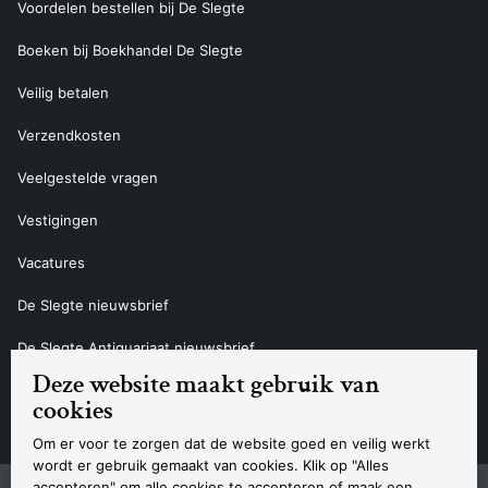
Voordelen bestellen bij De Slegte
Boeken bij Boekhandel De Slegte
Veilig betalen
Verzendkosten
Veelgestelde vragen
Vestigingen
Vacatures
De Slegte nieuwsbrief
De Slegte Antiquariaat nieuwsbrief
Deze website maakt gebruik van
Contact
cookies
Om er voor te zorgen dat de website goed en veilig werkt
wordt er gebruik gemaakt van cookies. Klik op "Alles
accepteren" om alle cookies te accepteren of maak een