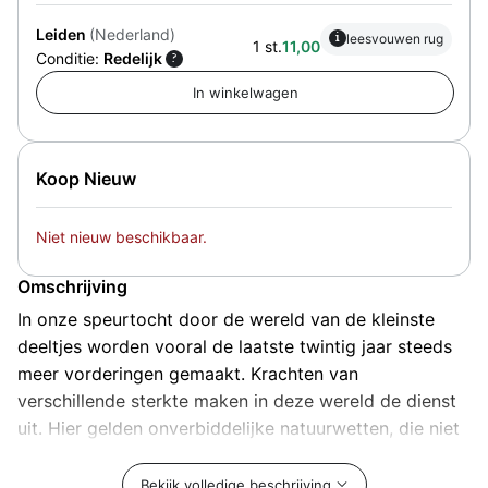
Leiden
(Nederland)
i
leesvouwen rug
1 st.
11,00
Conditie:
Redelijk
?
Koop Nieuw
Niet nieuw beschikbaar.
Omschrijving
In onze speurtocht door de wereld van de kleinste
deeltjes worden vooral de laatste twintig jaar steeds
meer vorderingen gemaakt. Krachten van
verschillende sterkte maken in deze wereld de dienst
uit. Hier gelden onverbiddelijke natuurwetten, die niet
gemakkelijk te beschrijven, laat staan te begrijpen zijn,
zonder een diepgaande kennis van de geavanceerde
Bekijk volledige beschrijving