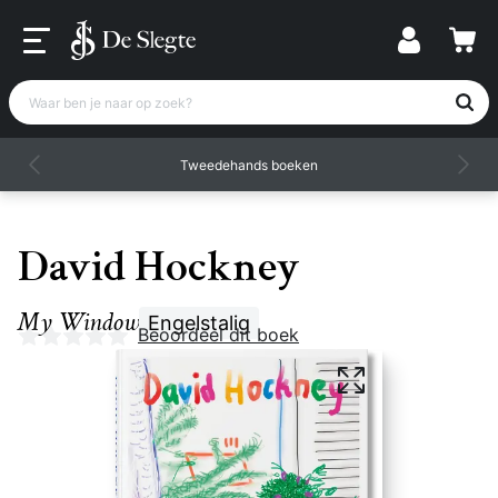
Waar ben je naar op zoek?
Tweedehands boeken
David Hockney
My Window
Engelstalig
Nog geen beoordelingen
Beoordeel dit boek