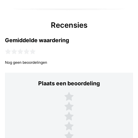
Recensies
Gemiddelde waardering
Nog geen beoordelingen
Plaats een beoordeling
Plaats een beoordeling
5 sterren
4 sterren
3 sterren
2 sterren
1 ster