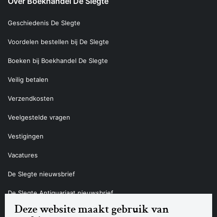
Over Boekhandel De Slegte
Geschiedenis De Slegte
Voordelen bestellen bij De Slegte
Boeken bij Boekhandel De Slegte
Veilig betalen
Verzendkosten
Veelgestelde vragen
Vestigingen
Vacatures
De Slegte nieuwsbrief
De Slegte Antiquariaat nieuwsbrief
Deze website maakt gebruik van
Contact