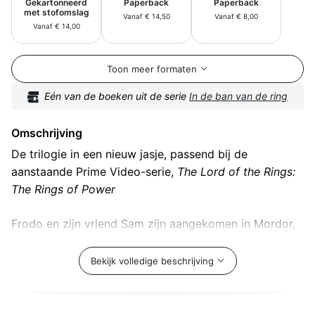
Gekartonneerd
Paperback
Paperback
met stofomslag
Vanaf € 14,50
Vanaf € 8,00
Vanaf € 14,00
Toon meer formaten
Eén van de boeken uit de serie
In de ban van de ring
Omschrijving
De trilogie in een nieuw jasje, passend bij de
aanstaande Prime Video-serie,
The Lord of the Rings:
The Rings of Power
Frodo en zijn vriend Sam zijn aangekomen in Mordor,
het land van schaduwen, waar ze onder het spiedende
oog van Sauron het laatste deel van de
Bekijk volledige beschrijving
lotsbestemming van de Ring proberen te vervullen.
Terwijl de zwarte schaduw van Sauron langzaam over
Midden-aarde trekt, proberen de twee hobbits dapper