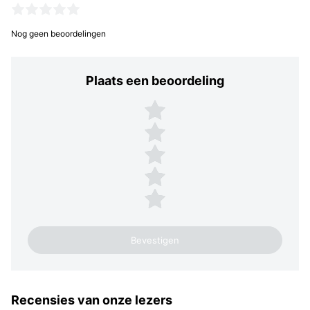
Nog geen beoordelingen
Plaats een beoordeling
Plaats een beoordeling
5 sterren
4 sterren
3 sterren
2 sterren
1 ster
Recensies van onze lezers