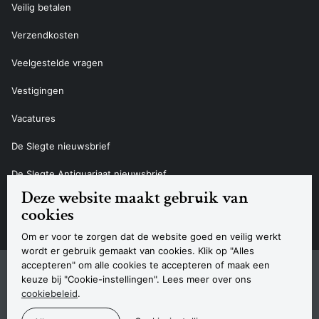
Veilig betalen
Verzendkosten
Veelgestelde vragen
Vestigingen
Vacatures
De Slegte nieuwsbrief
De Slegte Antiquariaat nieuwsbrief
Deze website maakt gebruik van
Contact
cookies
Om er voor te zorgen dat de website goed en veilig werkt
wordt er gebruik gemaakt van cookies. Klik op "Alles
accepteren" om alle cookies te accepteren of maak een
Sitemap
Privacyverklaring
Cookieverklaring
Algemene voorwaarden
Disclaimer
Contact
keuze bij "Cookie-instellingen". Lees meer over ons
Navigatie
cookiebeleid
.
© 2026 Boekhandel De Slegte