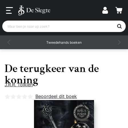
Waar ben je naar op zoek?
Tweedehands boeken
De terugkeer van de
koning
J.R.R. Tolkien
Nog geen beoordelingen
Beoordeel dit boek