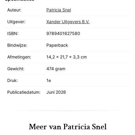
'Een meeslepende historische roman waar je ook nog
Auteur:
Patricia Snel
iets van opsteekt.' - LINDA.nl
Uitgever:
Xander Uitgevers B.V.
'Patricia Snel gaf duizenden weeskinderen uit "de hel"
ISBN:
9789401627580
van Veenhuizen een gezicht.' -
de Volkskrant
Bindwijze:
Paperback
'Een adembenemende roman.' -
Elegance
Afmetingen:
14,2 x 21,7 x 3,3 cm
Gewicht:
474 gram
Druk:
1e
Publicatiedatum:
Juni 2026
Meer van Patricia Snel