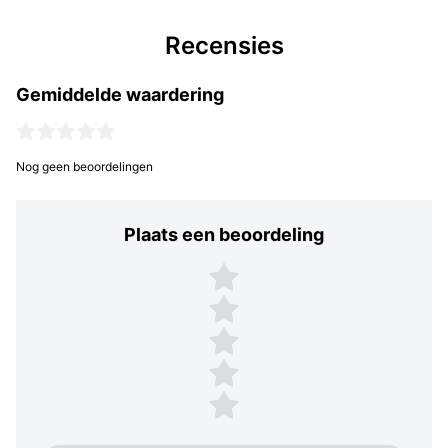
Recensies
Gemiddelde waardering
Nog geen beoordelingen
Plaats een beoordeling
Plaats een beoordeling
5 sterren
4 sterren
3 sterren
2 sterren
1 ster