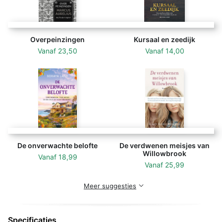
Directeur Benjamin van den Bosch probeert
ondertussen het hoofd te bieden aan de morrende
kolonisten, die gebukt gaan onder zware landarbeid,
Overpeinzingen
Kursaal en zeedijk
voedseltekort, inperking van hun vrijheden en strenge
Vanaf
23,50
Vanaf
14,00
regels. Terwijl de kolonisten een opstand voorbereiden
doet Riekje een schokkende ontdekking. Samen met
Geeske bedenkt ze een plan dat grote gevolgen zal
hebben voor hun toekomst. Durven ze te kiezen voor
vrijheid?
Patrica Snel brengt de geschiedenis van Frederiksoord
tot leven in een spannend en ontroerend verhaal. Voor
De onverwachte belofte
De verdwenen meisjes van
Willowbrook
lezers van Simone van der Vlugt en
Vanaf
18,99
Het
Vanaf
25,99
pauperparadijs
.
Meer suggesties
'Patricia weet hoofd en hart te raken in dit
ontroerende en spannende verhaal.' - Susan Smit
Specificaties