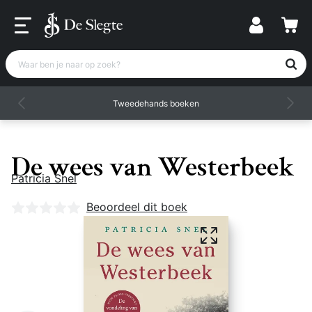
Waar ben je naar op zoek?
Tweedehands boeken
De wees van Westerbeek
Patricia Snel
Nog geen beoordelingen
Beoordeel dit boek