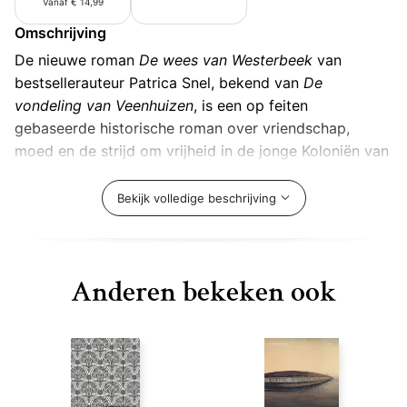
Vanaf € 14,99
Omschrijving
De nieuwe roman
De wees van Westerbeek
van
bestsellerauteur Patrica Snel, bekend van
De
vondeling van Veenhuizen
, is een op feiten
gebaseerde historische roman over vriendschap,
moed en de strijd om vrijheid in de jonge Koloniën van
Weldadigheid.
Bekijk volledige beschrijving
Frederiksoord, november 1818. De zeventienjarige
Riekje arriveert na een zware reis in het net geopende
kolonistendorp, waar een beter leven lonkt. Al snel
Anderen bekeken ook
raakt ze innig bevriend met het weesmeisje Geeske.
Terwijl Riekje hard moet werken en zich probeert los
te worstelen uit de greep van haar dominante moeder,
vertrouwt de eigenzinnige Geeske op zichzelf en haar
bijzondere gave.