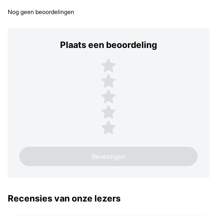
Nog geen beoordelingen
Plaats een beoordeling
Plaats een beoordeling
5 sterren
4 sterren
3 sterren
2 sterren
1 ster
Recensies van onze lezers