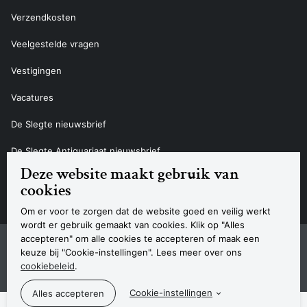
Verzendkosten
Veelgestelde vragen
Vestigingen
Vacatures
De Slegte nieuwsbrief
De Slegte Antiquariaat nieuwsbrief
Deze website maakt gebruik van
Contact
cookies
Om er voor te zorgen dat de website goed en veilig werkt
wordt er gebruik gemaakt van cookies. Klik op "Alles
accepteren" om alle cookies te accepteren of maak een
Sitemap
Privacyverklaring
Cookieverklaring
Algemene voorwaarden
Disclaimer
Contact
keuze bij "Cookie-instellingen". Lees meer over ons
Navigatie
cookiebeleid
.
© 2026 Boekhandel De Slegte
Cookie-instellingen