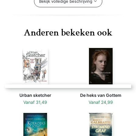
Beamten schnell fest, dass es Selbstmord war. Der Fall
Bekijk volledige beschrijving
scheint abgeschlossen. Doch Lulas Bruder hat Zweifel
- ein Privatdetektiv soll für ihn die Wahrheit ans Licht
bringen.
Anderen bekeken ook
Cormoran Strike hat in Afghanistan körperliche und
seelische Wunden davongetragen, mangels Aufträgen
ist er außerdem finanziell am Ende. Der spektakuläre
neue Fall ist seine Rettung, doch der Privatdetektiv
ahnt nicht, was die Ermittlungen ihm abverlangen
werden. Während Strike immer weiter eindringt in die
Welt der Reichen und Schönen, fördert er
Erschreckendes zutage und gerät selbst in große
Urban sketcher
De heks van Gottem
Gefahr ...
Vanaf
31,49
Vanaf
24,99
Ein fesselnder, einzigartiger Kriminalroman, der die
Atmosphäre Londons eindrucksvoll einfängt - von der
gedämpften Ruhe in den Straßen Mayfairs zu den