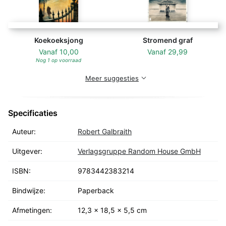
versteckten Pubs des East Ends und dem lebhaften
Treiben Sohos. "Der Ruf des Kuckucks" ist das
hochgelobte Krimidebüt von J.K. Rowling, geschrieben
unter dem Pseudonym Robert Galbraith, in dem sie mit
Koekoeksjong
Stromend graf
Cormoran Strike einen ungewöhnlichen Ermittler
Vanaf
10,00
Vanaf
29,99
Nog 1 op voorraad
präsentiert.
Meer suggesties
Die »Cormoran Strike«-Reihe:
Specificaties
Band 1: Der Ruf des Kuckucks
Band 2: Der Seidenspinner
Auteur:
Robert Galbraith
Band 3: Die Ernte des Bösen
Uitgever:
Verlagsgruppe Random House GmbH
Band 4: Weißer Tod
ISBN:
9783442383214
Alle Bände auch einzeln lesbar.
Bindwijze:
Paperback
Afmetingen:
12,3 x 18,5 x 5,5 cm