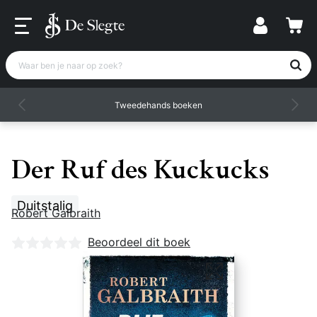
Waar ben je naar op zoek?
Tweedehands boeken
Der Ruf des Kuckucks
Duitstalig
Robert Galbraith
Nog geen beoordelingen
Beoordeel dit boek