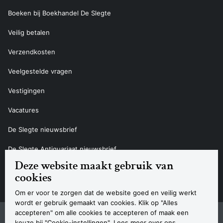
Boeken bij Boekhandel De Slegte
Veilig betalen
Verzendkosten
Veelgestelde vragen
Vestigingen
Vacatures
De Slegte nieuwsbrief
De Slegte Antiquariaat nieuwsbrief
Deze website maakt gebruik van
Contact
cookies
Om er voor te zorgen dat de website goed en veilig werkt
wordt er gebruik gemaakt van cookies. Klik op "Alles
accepteren" om alle cookies te accepteren of maak een
Sitemap
Privacyverklaring
Cookieverklaring
Algemene voorwaarden
Disclaimer
Contact
keuze bij "Cookie-instellingen". Lees meer over ons