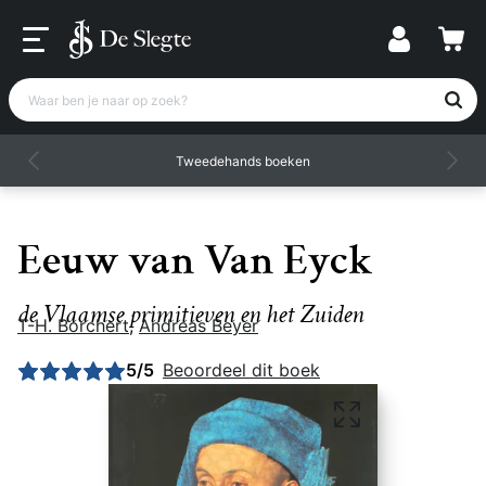
Waar ben je naar op zoek?
Tweedehands boeken
Eeuw van Van Eyck
de Vlaamse primitieven en het Zuiden
T-H. Borchert
,
Andreas Beyer
Gemiddelde beoordeling: 5 uit 5
5/5
Beoordeel dit boek