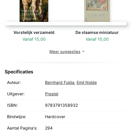
Briefe und Dokumente geben Einblick in die
spannungsreiche Entstehungsgeschichte der
berühmtesten Legende der modernen deutschen
Kunst. (Verlagstext)
Vorstelijk verzameld
De vlaamse miniatuur
Vanaf
15,00
Vanaf
10,00
Meer suggesties
Specificaties
Auteur:
Bernhard Fulda
,
Emil Nolde
Uitgever:
Prestel
ISBN:
9783791358932
Bindwijze:
Hardcover
Aantal Pagina's:
294