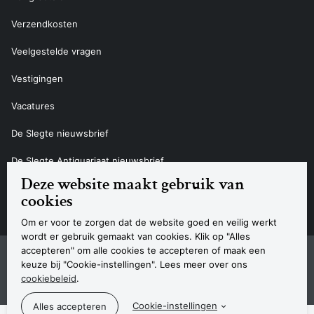
Verzendkosten
Veelgestelde vragen
Vestigingen
Vacatures
De Slegte nieuwsbrief
De Slegte Antiquariaat nieuwsbrief
Deze website maakt gebruik van
Contact
cookies
Om er voor te zorgen dat de website goed en veilig werkt
wordt er gebruik gemaakt van cookies. Klik op "Alles
accepteren" om alle cookies te accepteren of maak een
Sitemap
Privacyverklaring
Cookieverklaring
Algemene voorwaarden
Disclaimer
Contact
keuze bij "Cookie-instellingen". Lees meer over ons
Navigatie
cookiebeleid
.
© 2026 Boekhandel De Slegte
Cookie-instellingen