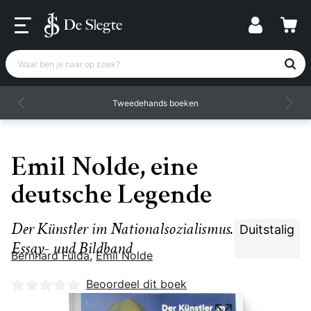
Waar ben je naar op zoek?
Tweedehands boeken
Emil Nolde, eine
deutsche Legende
Der Künstler im Nationalsozialismus.
Duitstalig
Essay- und Bildband
Bernhard Fulda
,
Emil Nolde
Nog geen beoordelingen
Beoordeel dit boek