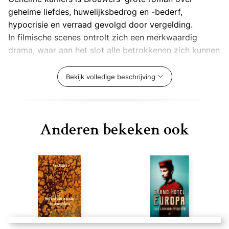
geheime liefdes, huwelijksbedrog en -bederf,
hypocrisie en verraad gevolgd door vergelding.
In filmische scenes ontrolt zich een merkwaardig
drama, waar aan het slot alle betrokkenen zich kunnen
afvragen: wat waren nu eigenlijk de gebeurtenissen
die hiertoe geleid hebben? Is er in werkelijkheid wel
Bekijk volledige beschrijving
'iets' gebeurd?
Anderen bekeken ook