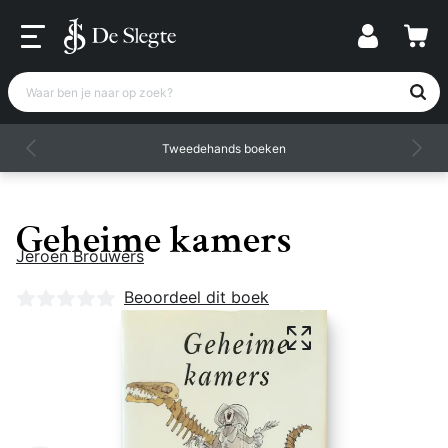
Waar ben je naar op zoek?
Tweedehands boeken
Geheime kamers
Jeroen Brouwers
Nog geen beoordelingen
Beoordeel dit boek