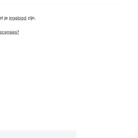
et je
ingelogd
zijn.
recensies?