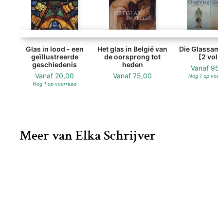
Glas in lood - een
Het glas in België van
Die Glass
geïllustreerde
de oorsprong tot
[2 vol
geschiedenis
heden
Vanaf
9
Vanaf
20,00
Vanaf
75,00
Nog 1 op vo
Nog 1 op voorraad
Meer van Elka Schrijver