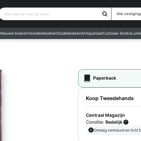
Waar ben je naar op zoek?
Alle vestiging
n
Nieuwe boeken
Voordeelboeken
Studieboeken
Antiquariaat
Curiosa
e-Books
Luis
Paperback
Koop Tweedehands
Centraal Magazijn
Conditie:
Redelijk
?
i
Omslag verkleurd en licht