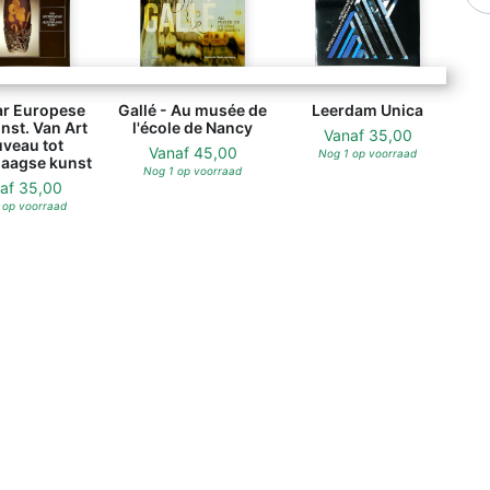
ar Europese
Gallé - Au musée de
Leerdam Unica
nst. Van Art
l'école de Nancy
Vanaf
35,00
veau tot
Vanaf
45,00
Nog 1 op voorraad
aagse kunst
Nog 1 op voorraad
naf
35,00
 op voorraad