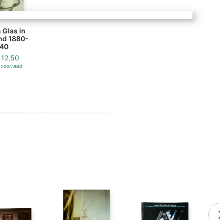
Glas in
nd 1880-
40
f
12,50
 voorraad