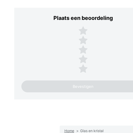
Plaats een beoordeling
Plaats een beoordeling
5 sterren
4 sterren
3 sterren
2 sterren
1 ster
Home
>
Glas en kristal