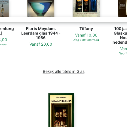
ammlung
Floris Meydam.
Tiffany
100 ja
.]
Leerdam glas 1944 -
Glasku
Vanaf
10,00
1986
Nou
5,00
Nog 1 op voorraad
hedend
Vanaf
20,00
orraad
Va
Nog 1
Bekijk alle titels in Glas