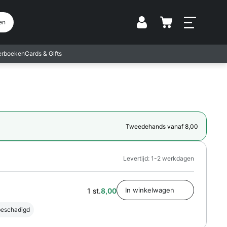
Vestiging
en
terboeken
Cards & Gifts
Tweedehands vanaf 8,00
Levertijd: 1-2 werkdagen
1 st.
8,00
 beschadigd