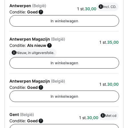
Antwerpen
(België)
i
Incl. CD.
1 st.
30,00
Conditie:
Goed
?
Antwerpen Magazijn
(België)
1 st.
35,00
Conditie:
Als nieuw
?
i
Nieuw, in uitgeversfolie.
Antwerpen Magazijn
(België)
1 st.
30,00
Conditie:
Goed
?
Gent
(België)
i
Met cd
1 st.
30,00
Conditie:
Goed
?