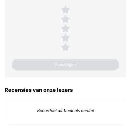
Plaats een beoordeling
5 sterren
4 sterren
3 sterren
2 sterren
1 ster
Recensies van onze lezers
Beoordeel dit boek als eerste!