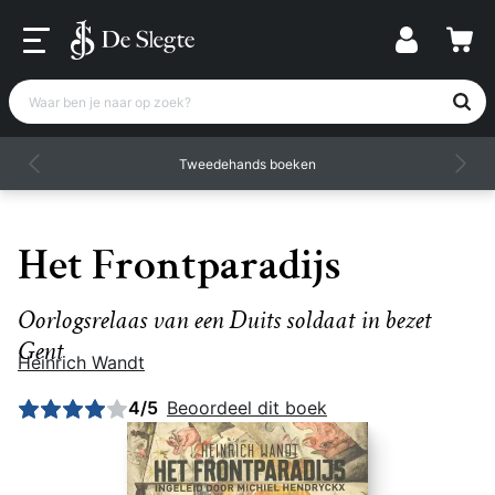
Waar ben je naar op zoek?
Tweedehands boeken
Het Frontparadijs
Oorlogsrelaas van een Duits soldaat in bezet
Gent
Heinrich Wandt
Gemiddelde beoordeling: 4 uit 5
4/5
Beoordeel dit boek