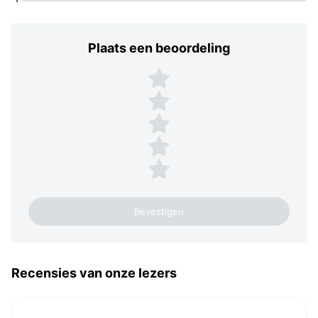
Plaats een beoordeling
Plaats een beoordeling
5 sterren
4 sterren
3 sterren
2 sterren
1 ster
Recensies van onze lezers