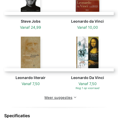
Jobs
,
Einstein
, en
Benjamin Franklin
. Hij is CEO van het
Aspen Institute en voorheen voorzitter van CNN en
hoofdredacteur van
Time Magazine
.
Steve Jobs
Leonardo da Vinci
Vanaf
24,99
Vanaf
10,00
Leonardo literair
Leonardo Da Vinci
Vanaf
7,50
Vanaf
7,50
Nog 1 op voorraad
Meer suggesties
Specificaties