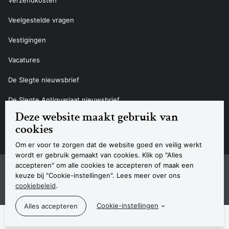
Veelgestelde vragen
Vestigingen
Vacatures
De Slegte nieuwsbrief
De Slegte Antiquariaat nieuwsbrief
Deze website maakt gebruik van
Contact
cookies
Om er voor te zorgen dat de website goed en veilig werkt
wordt er gebruik gemaakt van cookies. Klik op "Alles
accepteren" om alle cookies te accepteren of maak een
Sitemap
Privacyverklaring
Cookieverklaring
Algemene voorwaarden
Disclaimer
Contact
keuze bij "Cookie-instellingen". Lees meer over ons
Navigatie
cookiebeleid
.
© 2026 Boekhandel De Slegte
Cookie-instellingen