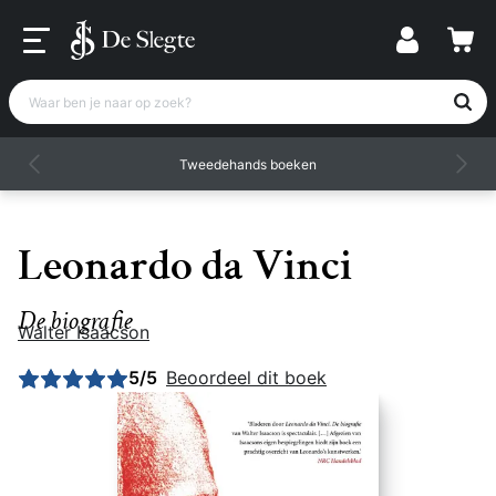
Waar ben je naar op zoek?
Tweedehands boeken
Leonardo da Vinci
De biografie
Walter Isaacson
Gemiddelde beoordeling: 5 uit 5
5/5
Beoordeel dit boek