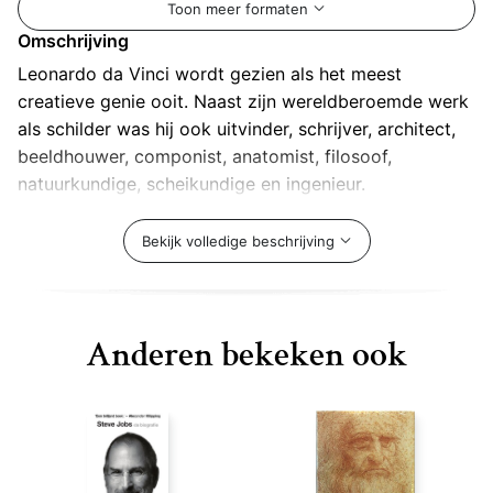
Toon meer formaten
Omschrijving
Leonardo da Vinci wordt gezien als het meest
creatieve genie ooit. Naast zijn wereldberoemde werk
als schilder was hij ook uitvinder, schrijver, architect,
beeldhouwer, componist, anatomist, filosoof,
natuurkundige, scheikundige en ingenieur.
Op basis van duizenden pagina’s van Da Vinci’s
aantekenboeken en nieuwe ontdekkingen over zijn
Bekijk volledige beschrijving
leven en werk vertelt Isaacson een prachtig verhaal
over hoe Da Vinci’s kunst verweven is met de
wetenschap. Hij laat zien hoe Da Vinci’s genialiteit
Anderen bekeken ook
gebaseerd was op vaardigheden die we in de hand
hebben, zoals zijn onstilbare nieuwsgierigheid,
zorgvuldige observatie en verbeeldingskracht die
grenst aan fantasie.
Walter Isaacson
is auteur van talloze biografieën die
alom worden geprezen, waaronder
Steve