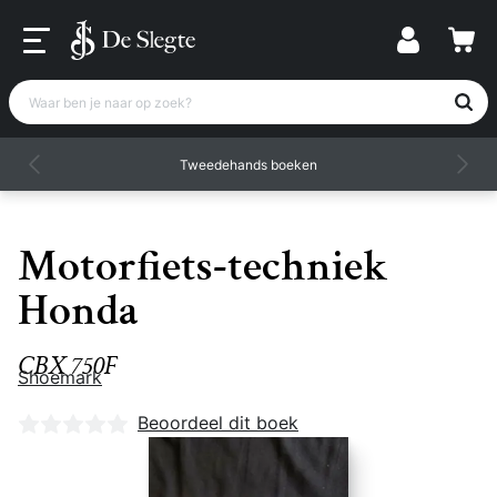
Waar ben je naar op zoek?
Tweedehands boeken
Motorfiets-techniek
Honda
CBX 750F
Shoemark
Nog geen beoordelingen
Beoordeel dit boek