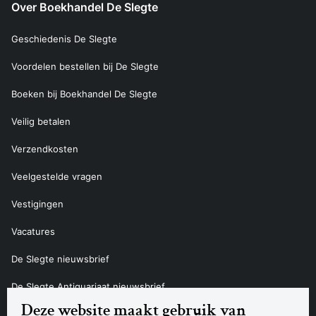
Over Boekhandel De Slegte
Geschiedenis De Slegte
Voordelen bestellen bij De Slegte
Boeken bij Boekhandel De Slegte
Veilig betalen
Verzendkosten
Veelgestelde vragen
Vestigingen
Vacatures
De Slegte nieuwsbrief
De Slegte Antiquariaat nieuwsbrief
Deze website maakt gebruik van
Contact