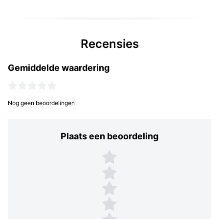
Recensies
Gemiddelde waardering
Nog geen beoordelingen
Plaats een beoordeling
Plaats een beoordeling
5 sterren
4 sterren
3 sterren
2 sterren
1 ster