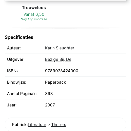
Onaantastbaar.
Trouweloos
'Slaughter komt alle lof toe voor haar messcherpe
Vanaf
6,50
plots en de details van haar speurwerk. Maar haar
Nog 1 op voorraad
grootste kracht schuilt in de personages en hun
onderlinge relaties. Dit is misdaadliteratuur op z'n
Specificaties
best.' - Michael Connelly
'Levensecht en verslavend!' - flair
Auteur:
Karin Slaughter
'Heeft alle ingrediënten van een goede vrouwenthriller.
Uitgever:
Bezige Bij, De
Smullen en doorlezen dus.' - VIVA
ISBN:
9789023424000
Bindwijze:
Paperback
Aantal Pagina's:
398
Jaar:
2007
Rubriek:
Literatuur
>
Thrillers