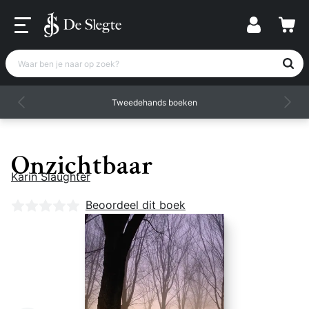
Waar ben je naar op zoek?
Tweedehands boeken
Onzichtbaar
Karin Slaughter
Nog geen beoordelingen
Beoordeel dit boek