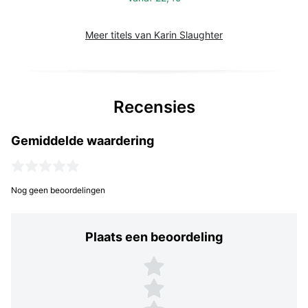
Meer titels van Karin Slaughter
Recensies
Gemiddelde waardering
Nog geen beoordelingen
Plaats een beoordeling
Plaats een beoordeling
5 sterren
4 sterren
3 sterren