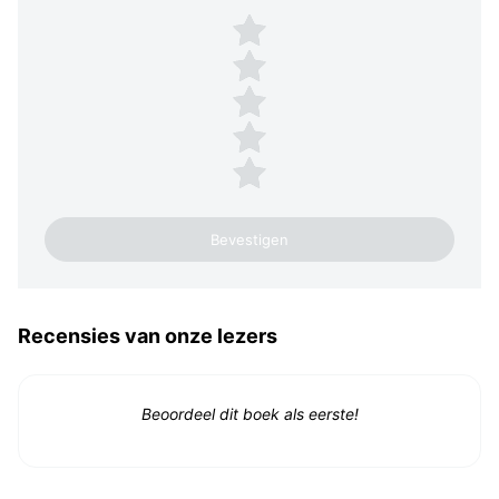
Plaats een beoordeling
5 sterren
4 sterren
3 sterren
2 sterren
1 ster
Recensies van onze lezers
Beoordeel dit boek als eerste!