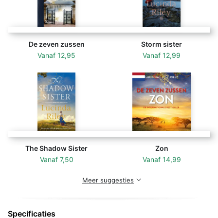
Parel
is het vierde deel uit de achtdelige
bestsellerserie over liefde, verlies en de zoektocht
naar wie je werkelijk bent.
De zeven zussen
Storm sister
Vanaf
12,95
Vanaf
12,99
‘Een verslavende serie. Een zoektocht naar liefde en
identiteit vol exotische locaties, glamour en mystiek.
Heerlijk!’ –
Margriet
‘Leest als een trein.’ –
Libelle
The Shadow Sister
Zon
Vanaf
7,50
Vanaf
14,99
Meer suggesties
Specificaties