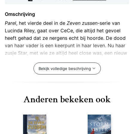
Omschrijving
Parel
, het vierde deel in de
Zeven zussen
-serie van
Lucinda Riley, gaat over CeCe, die altijd het gevoel
heeft gehad dat ze nergens echt bij hoorde. De dood
van haar vader is een keerpunt in haar leven. Nu haar
zusje Star, met wie ze altijd heel close was, een nieuw
leven opbouwt met haar geliefde, voelt ze zich
helemaal alleen.
Bekijk volledige beschrijving
Wanhopig verlaat CeCe Londen in een poging haar
verleden te ontrafelen. De enige aanwijzing die ze
heeft is een zwart-witfoto en de naam van een vrouw
Anderen bekeken ook
die honderd jaar eerder in Australië leefde. Via de
prachtige stranden van het Thaise Krabi reist CeCe
naar de ruwe vlaktes van Australië. Zal ze daar in de
wildernis eindelijk haar geluk vinden?