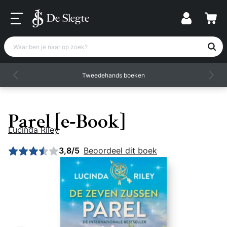
Waar ben je naar op zoek?
Tweedehands boeken
Parel [e-Book]
Lucinda Riley
Gemiddelde beoordeling: 3,75 uit 5
3,8/5
Beoordeel dit boek