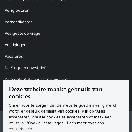
Veilig betalen
Verzendkosten
Veelgestelde vragen
Vestigingen
Vacatures
De Slegte nieuwsbrief
De Slegte Antiquariaat nieuwsbrief
Deze website maakt gebruik van
Contact
cookies
Om er voor te zorgen dat de website goed en veilig werkt
wordt er gebruik gemaakt van cookies. Klik op "Alles
accepteren" om alle cookies te accepteren of maak een
Sitemap
Privacyverklaring
Cookieverklaring
Algemene voorwaarden
Disclaimer
Contact
keuze bij "Cookie-instellingen". Lees meer over ons
Navigatie
cookiebeleid
.