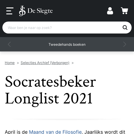
Waar ben je naar op zoek?
Tweedehands boeken
Home
>
Selecties Archief (Verborgen)
>
Socratesbeker
Longlist 2021
April is de
Maand van de Filosofie
. Jaarlijks wordt dit