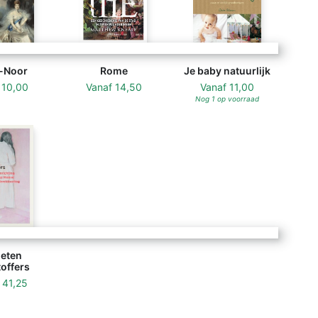
-Noor
Rome
Je baby natuurlijk
f
10,00
Vanaf
14,50
Vanaf
11,00
Nog 1 op voorraad
eten
offers
f
41,25