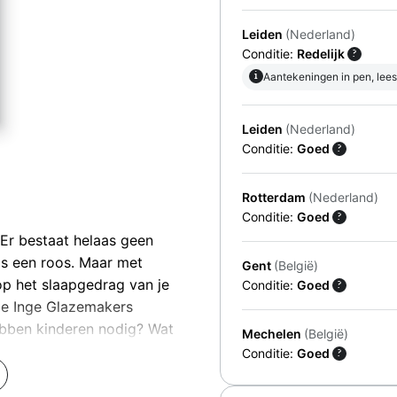
Leiden
(Nederland)
Conditie:
Redelijk
?
i
Aantekeningen in pen, leesli
Leiden
(Nederland)
Conditie:
Goed
?
Rotterdam
(Nederland)
Conditie:
Goed
?
 Er bestaat helaas geen
ls een roos. Maar met
Gent
(België)
p het slaapgedrag van je
Conditie:
Goed
?
oge Inge Glazemakers
ebben kinderen nodig? Wat
Mechelen
(België)
d 's nachts niet wil
Conditie:
Goed
?
n wat als je kind altijd