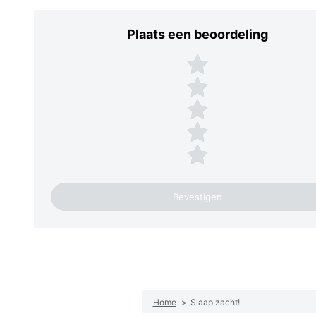
Plaats een beoordeling
Plaats een beoordeling
5 sterren
4 sterren
3 sterren
2 sterren
1 ster
Home
>
Slaap zacht!