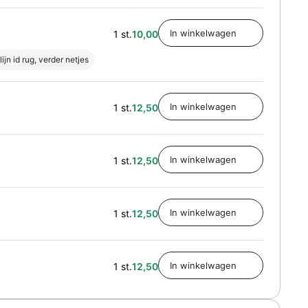
1 st.
10,00
jn id rug, verder netjes
1 st.
12,50
1 st.
12,50
1 st.
12,50
1 st.
12,50