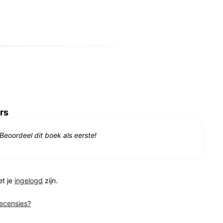
rs
Beoordeel dit boek als eerste!
et je
ingelogd
zijn.
recensies?