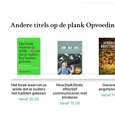
Andere titels op de plank Opvoedin
Het boek waarvan je
How2talk2kids:
Genera
wilde dat je ouders
effectief
angststo
het hadden gelezen
communiceren met
Vanaf
1
kinderen
Vanaf
20,00
Vanaf
15,00