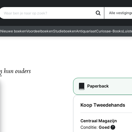
Waar ben je naar op zoek?
Alle vestiging
n
Nieuwe boeken
Voordeelboeken
Studieboeken
Antiquariaat
Curiosa
e-Books
Luis
n hun ouders
k
Paperback
Koop Tweedehands
Centraal Magazijn
Conditie:
Goed
?