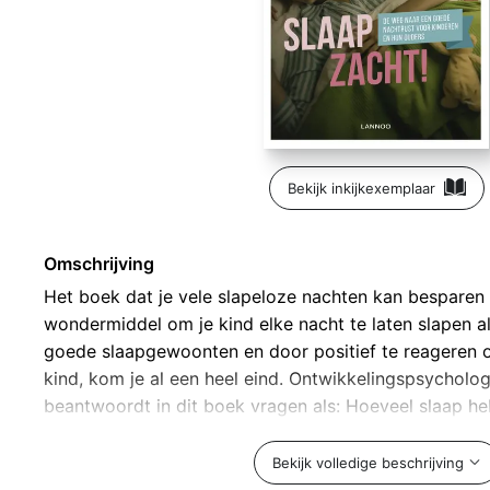
Bekijk inkijkexemplaar
Omschrijving
Het boek dat je vele slapeloze nachten kan besparen
wondermiddel om je kind elke nacht te laten slapen a
goede slaapgewoonten en door positief te reageren o
kind, kom je al een heel eind. Ontwikkelingspsychol
beantwoordt in dit boek vragen als: Hoeveel slaap h
houdt een goed slaapritueel concreet in? Wat als je kin
doorslapen? Hoe pak je angsten en nachtmerries aan? E
Bekijk volledige beschrijving
met zijn linkerbeen uit bed stapt?