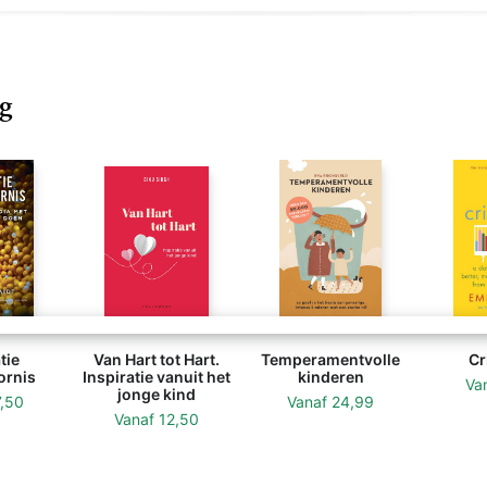
g
tie
Van Hart tot Hart.
Temperamentvolle
Cr
ornis
Inspiratie vanuit het
kinderen
Va
jonge kind
7,50
Vanaf
24,99
Vanaf
12,50