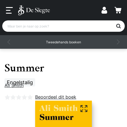
Waar ben je naar op zoek?
Tweedehands boeken
Summer
Engelstalig
Ali Smith
Nog geen beoordelingen
Beoordeel dit boek