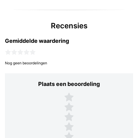
Recensies
Gemiddelde waardering
Nog geen beoordelingen
Plaats een beoordeling
Plaats een beoordeling
5 sterren
4 sterren
3 sterren
2 sterren
1 ster