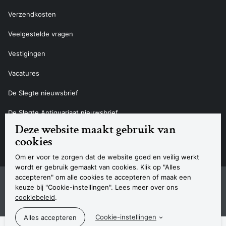
Verzendkosten
Veelgestelde vragen
Vestigingen
Vacatures
De Slegte nieuwsbrief
De Slegte Antiquariaat nieuwsbrief
Deze website maakt gebruik van
Contact
cookies
Om er voor te zorgen dat de website goed en veilig werkt
wordt er gebruik gemaakt van cookies. Klik op "Alles
accepteren" om alle cookies te accepteren of maak een
Sitemap
Privacyverklaring
Cookieverklaring
Algemene voorwaarden
Disclaimer
Contact
keuze bij "Cookie-instellingen". Lees meer over ons
Navigatie
cookiebeleid
.
© 2026 Boekhandel De Slegte
Cookie-instellingen