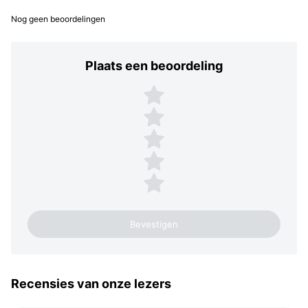
Nog geen beoordelingen
Plaats een beoordeling
Plaats een beoordeling
5 sterren
4 sterren
3 sterren
2 sterren
1 ster
Recensies van onze lezers