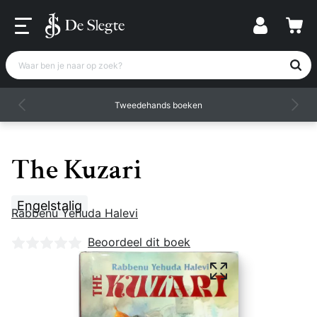
Waar ben je naar op zoek?
Tweedehands boeken
The Kuzari
Engelstalig
Rabbenu Yehuda Halevi
Nog geen beoordelingen
Beoordeel dit boek