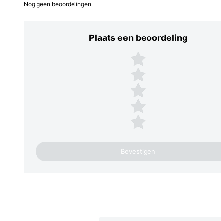
Nog geen beoordelingen
Plaats een beoordeling
Plaats een beoordeling
5 sterren
4 sterren
3 sterren
2 sterren
1 ster