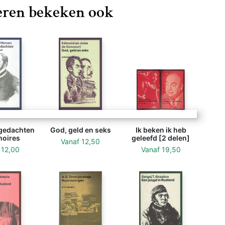
ren bekeken ook
 gedachten
God, geld en seks
Ik beken ik heb
oires
geleefd [2 delen]
Vanaf
12,50
f
12,00
Vanaf
19,50