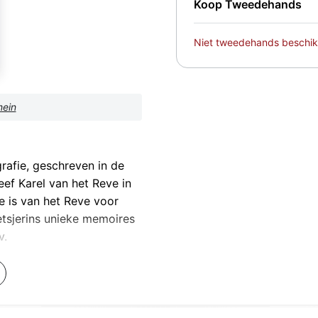
Koop Tweedehands
Niet tweedehands beschik
mein
rafie, geschreven in de
eef Karel van het Reve in
e is van het Reve voor
etsjerins unieke memoires
v.
vaderland, waar hij zich tot
opese landkaart gebogen
g vulde de verschillende
ementen, kantons!' Hij