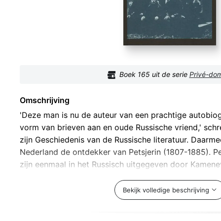
Boek
165
uit de serie
Privé-do
Omschrijving
'Deze man is nu de auteur van een prachtige autobiog
vorm van brieven aan en oude Russische vriend,' schr
zijn Geschiedenis van de Russische literatuur. Daarme
Nederland de ontdekker van Petsjerin (1807-1885). P
zijn eenmaal in het Russisch uitgegeven door Kamene
Petsjerin verliet Rusland voor Poesjkins dood. In zijn 
hoogleraar had opgewerkt, had hij uren over de Eur
Bekijk volledige beschrijving
gezeten: 'Frankrijk, België, Engeland! Mijn verbeeldin
gekleurde vlakken met leven - al die werelden, depart