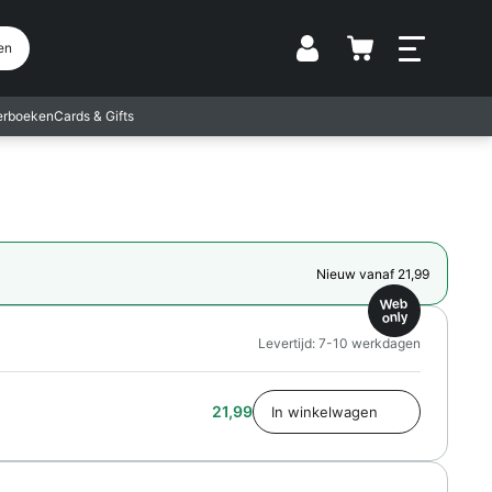
Vestiging
en
terboeken
Cards & Gifts
Nieuw vanaf 21,99
Web
only
Levertijd: 7-10 werkdagen
21,99