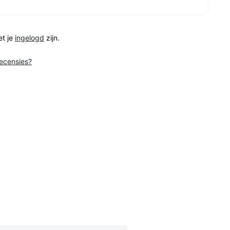
et je
ingelogd
zijn.
recensies?