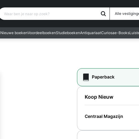
Waar ben je naar op zoek?
Alle vestiging
n
Nieuwe boeken
Voordeelboeken
Studieboeken
Antiquariaat
Curiosa
e-Books
Luis
Paperback
Koop Nieuw
Centraal Magazijn