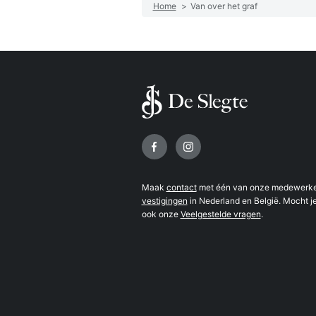
Home
>
Van over het graf
Volg ons op
Maak
contact
met één van onze medewerker
vestigingen
in Nederland en België. Mocht je
ook onze
Veelgestelde vragen
.