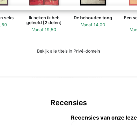
en seks
Ik beken ik heb
De behouden tong
Een s
geleefd [2 delen]
2,50
Vanaf
14,00
Vanaf
19,50
Va
Bekijk alle titels in Privé-domein
Recensies
Recensies van onze leze