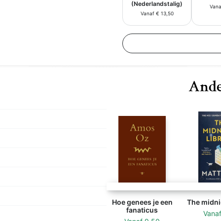
(Nederlandstalig)
Vana
Vanaf € 13,50
Ande
Hoe genees je een
The midnig
fanaticus
Vana