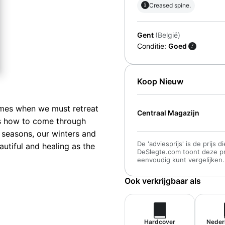
i
Creased spine.
Gent
(België)
Conditie:
Goed
?
Koop Nieuw
times when we must retreat
Centraal Magazijn
ws how to come through
 seasons, our winters and
De 'adviesprijs' is de prijs
autiful and healing as the
DeSlegte.com toont deze prij
eenvoudig kunt vergelijken.
Ook verkrijgbaar als
Hardcover
Neder