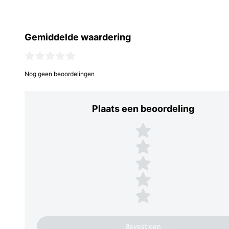
Gemiddelde waardering
Nog geen beoordelingen
Plaats een beoordeling
Plaats een beoordeling
5 sterren
4 sterren
3 sterren
2 sterren
1 ster