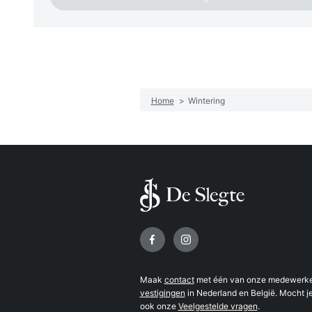
Home
>
Wintering
Volg ons op
Maak
contact
met één van onze medewerker
vestigingen
in Nederland en België. Mocht je
ook onze
Veelgestelde vragen
.