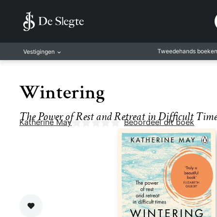
Tweedehands boeke
Vestigingen
Amsterdam
Wintering
Rotterdam
Leiden
The Power of Rest and Retreat in Difficult Time
Katherine May
Nog geen beoordelingen
Beoordeel dit boek
Antwerpen
Antwerpen-Kapel
Gent
Leuven
Mechelen
Zet op verlanglijst