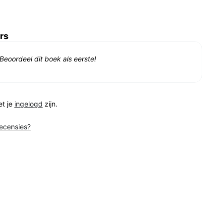
rs
Beoordeel dit boek als eerste!
et je
ingelogd
zijn.
recensies?