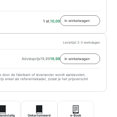
1 st.
10,00
Levertijd: 2-3 werkdagen
Adviesprijs
19,99
16,99
 die door de fabrikant of leverancier wordt aanbevolen.
s enkel als referentiekader, zodat je het prijsverschil
landstalig
Gekartonneerd
e-Book