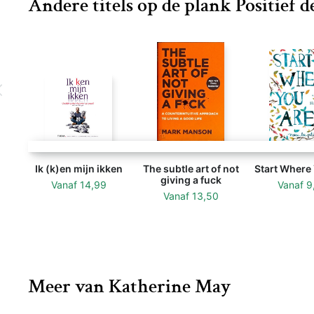
Andere titels op de plank Positief 
Ik (k)en mijn ikken
The subtle art of not
Start Where
giving a fuck
Vanaf
14,99
Vanaf
9
Vanaf
13,50
Meer van Katherine May