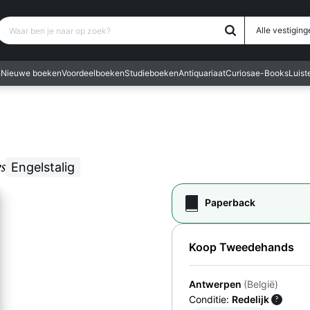
Waar ben je naar op zoek?
Alle vestiging
n
Nieuwe boeken
Voordeelboeken
Studieboeken
Antiquariaat
Curiosa
e-Books
Luis
s
Engelstalig
Paperback
Koop Tweedehands
Antwerpen
(België)
Conditie:
Redelijk
?