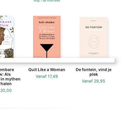
Nog 1 op voorraad
embare
Quit Like a Woman
De fontein, vind je
: Als
plek
Vanaf
17,49
 in mythen
Vanaf
29,95
rhalen
f
20,00