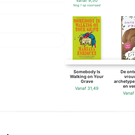
Vanaf
9,50
Nog 1 op voorraad
Somebody Is
De ont
Walking on Your
vrouw
Grave
archetype
en ve
Vanaf
31,49
Vana