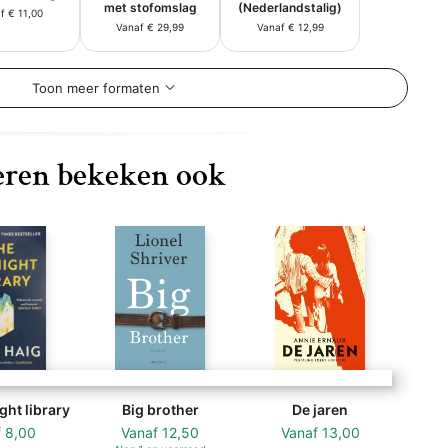
met stofomslag
(Nederlandstalig)
f € 11,00
Vanaf € 29,99
Vanaf € 12,99
Toon meer formaten
ren bekeken ook
ht library
Big brother
De jaren
f
8,00
Vanaf
12,50
Vanaf
13,00