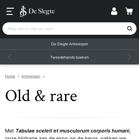
Waar ben je naar op zoek?
De Slegte Antwerpen
Tweedehands boeken
Home
>
Antwerpen
>
Old & rare
Met
Tabulae sceleti et musculorum corporis humani
,
onze bijdrage aan de expo op de beurs, pakken we