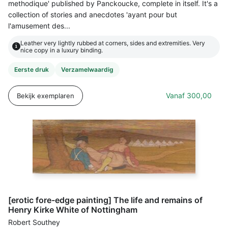
methodique' published by Panckoucke, complete in itself. It's a
collection of stories and anecdotes 'ayant pour but
l'amusement des...
Leather very lightly rubbed at corners, sides and extremities. Very
i
nice copy in a luxury binding.
Eerste druk
Verzamelwaardig
Vanaf
300,00
Bekijk exemplaren
[erotic fore-edge painting] The life and remains of
Henry Kirke White of Nottingham
Robert Southey