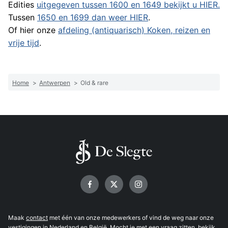
Edities
uitgegeven tussen 1600 en 1649 bekijkt u HIER.
Tussen
1650 en 1699 dan weer HIER
.
Of hier onze
afdeling (antiquarisch) Koken, reizen en
vrije tijd
.
Home
>
Antwerpen
>
Old & rare
Volg ons op
Maak
contact
met één van onze medewerkers of vind de weg naar onze
vestigingen
in Nederland en België. Mocht je met een vraag zitten, bekijk