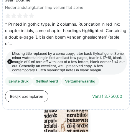
Nederlandstalig
Later limp vellum flat spine
* Printed in gothic type, in 2 columns. Rubrication in red ink:
chapter initials, some chapter headings highlighted. Containing
a double-page ‘Dit is den boem vanden gheslachten’ (table
of...
Missing title replaced by a xerox copy, later back flyleaf gone. Some
minor waterstaining in first and last few pages, tear in f. [7-8], blank
i
margin of f. e6 torn off with loss of a few letters, blank corner f. x4 cut
out. Generally an excellent, well-preserved copy. A few
contemporary Dutch manuscript notes in blank margin.
Eerste druk
Geïllustreerd
Verzamelwaardig
Vanaf
3.750,00
Bekijk exemplaren