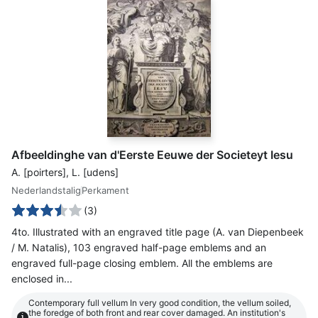
Afbeeldinghe van d'Eerste Eeuwe der Societeyt Iesu
A. [poirters], L. [udens]
Nederlandstalig
Perkament
(3)
4to. Illustrated with an engraved title page (A. van Diepenbeek
/ M. Natalis), 103 engraved half-page emblems and an
engraved full-page closing emblem. All the emblems are
enclosed in...
Contemporary full vellum In very good condition, the vellum soiled,
the foredge of both front and rear cover damaged. An institution's
i