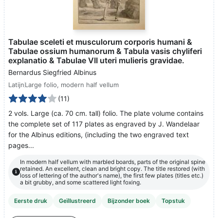
Tabulae sceleti et musculorum corporis humani &
Tabulae ossium humanorum & Tabula vasis chyliferi
explanatio & Tabulae VII uteri mulieris gravidae.
Bernardus Siegfried Albinus
Latijn
Large folio, modern half vellum
(11)
2 vols. Large (ca. 70 cm. tall) folio. The plate volume contains
the complete set of 117 plates as engraved by J. Wandelaar
for the Albinus editions, (including the two engraved text
pages...
In modern half vellum with marbled boards, parts of the original spine
retained. An excellent, clean and bright copy. The title restored (with
i
loss of lettering of the author's name), the first few plates (titles etc.)
a bit grubby, and some scattered light foxing.
Eerste druk
Geïllustreerd
Bijzonder boek
Topstuk