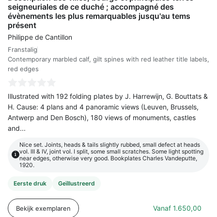
seigneuriales de ce duché ; accompagné des
évènements les plus remarquables jusqu'au tems
présent
Philippe de Cantillon
Franstalig
Contemporary marbled calf, gilt spines with red leather title labels,
red edges
Illustrated with 192 folding plates by J. Harrewijn, G. Bouttats &
H. Cause: 4 plans and 4 panoramic views (Leuven, Brussels,
Antwerp and Den Bosch), 180 views of monuments, castles
and...
Nice set. Joints, heads & tails slightly rubbed, small defect at heads
vol. III & IV, joint vol. I split, some small scratches. Some light spotting
i
near edges, otherwise very good. Bookplates Charles Vandeputte,
1920.
Eerste druk
Geïllustreerd
Vanaf
1.650,00
Bekijk exemplaren