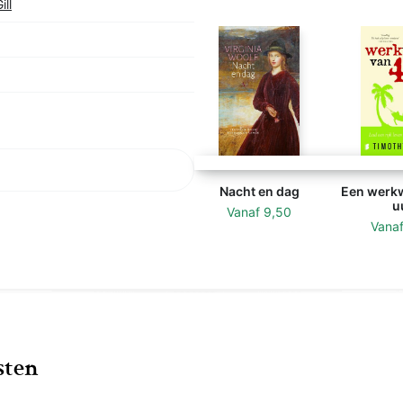
ll
Nacht en dag
Een werkw
u
Vanaf
9,50
Vana
sten