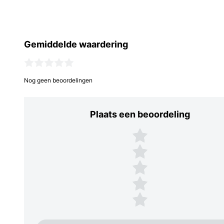
Gemiddelde waardering
Nog geen beoordelingen
Plaats een beoordeling
Plaats een beoordeling
5 sterren
4 sterren
3 sterren
2 sterren
1 ster