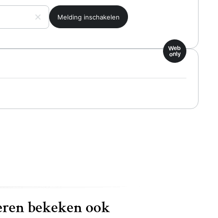
Web
only
ren bekeken ook