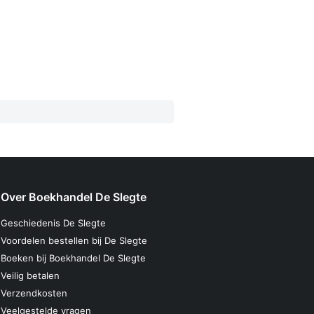
Over Boekhandel De Slegte
Geschiedenis De Slegte
Voordelen bestellen bij De Slegte
Boeken bij Boekhandel De Slegte
Veilig betalen
Verzendkosten
Veelgestelde vragen