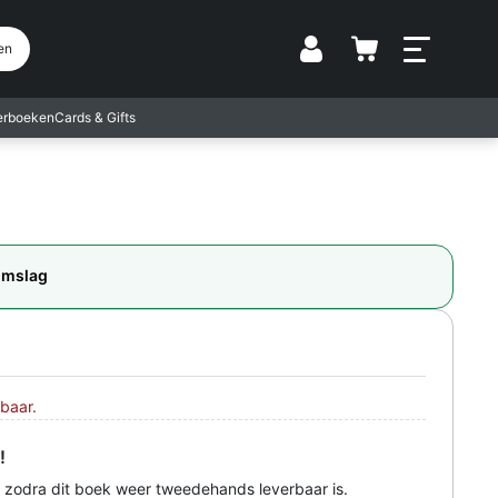
Vestiging
en
terboeken
Cards & Gifts
omslag
baar.
!
 zodra dit boek weer tweedehands leverbaar is.