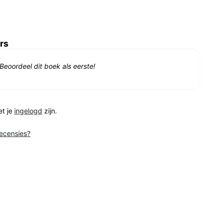
rs
Beoordeel dit boek als eerste!
et je
ingelogd
zijn.
recensies?