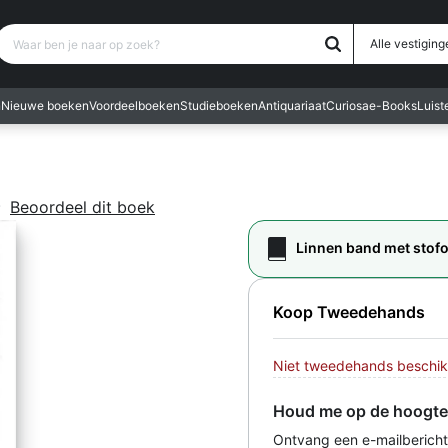
Waar ben je naar op zoek?
Alle vestiging
n
Nieuwe boeken
Voordeelboeken
Studieboeken
Antiquariaat
Curiosa
e-Books
Luis
oordelingen
Beoordeel dit boek
Linnen band met stof
Koop Tweedehands
Niet tweedehands beschik
Houd me op de hoogte
Ontvang een e-mailbericht