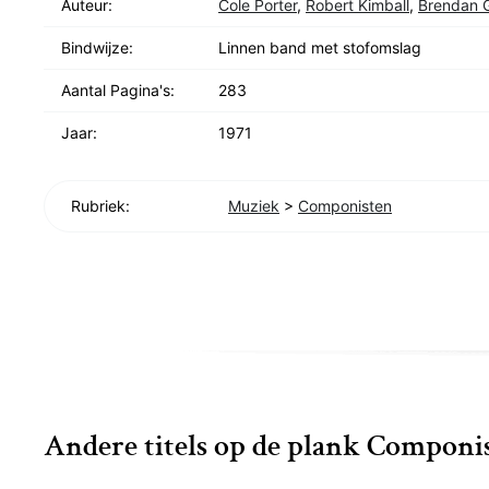
Auteur:
Cole Porter
,
Robert Kimball
,
Brendan Gi
Bindwijze:
Linnen band met stofomslag
Aantal Pagina's:
283
Jaar:
1971
Rubriek:
Muziek
>
Componisten
Andere titels op de plank Componi