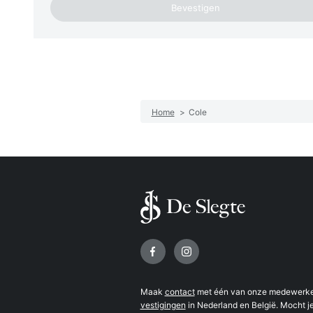
Home
>
Cole
Volg ons op
Maak
contact
met één van onze medewerker
vestigingen
in Nederland en België. Mocht je