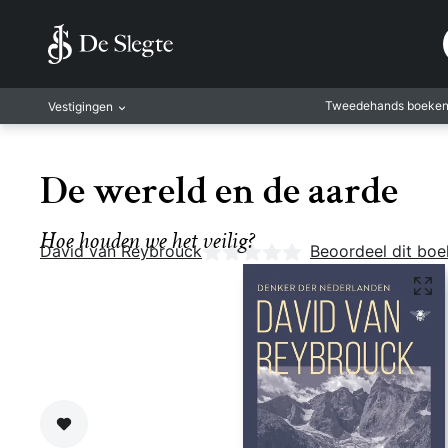
Tweedehands boeke
Vestigingen
Amsterdam
De wereld en de aarde
Rotterdam
Leiden
Hoe houden we het veilig?
David van Reybrouck
Nog geen beoordelingen
Beoordeel dit boe
Antwerpen
Antwerpen-Kapel
Gent
Leuven
Mechelen
Zet op verlanglijst