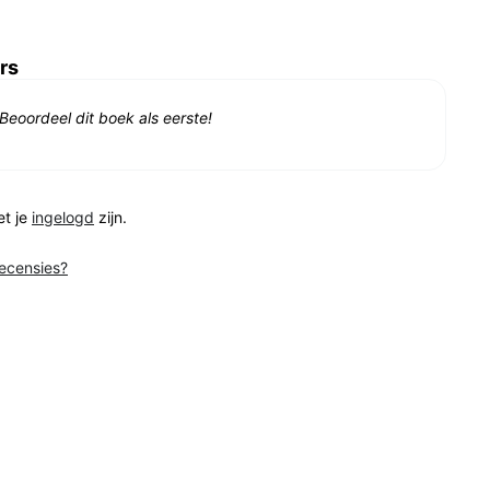
rs
Beoordeel dit boek als eerste!
et je
ingelogd
zijn.
recensies?