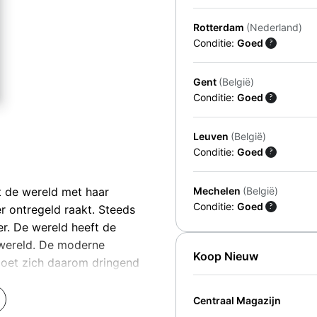
Rotterdam
(Nederland)
Conditie:
Goed
?
Gent
(België)
Conditie:
Goed
?
Leuven
(België)
Conditie:
Goed
?
Mechelen
(België)
et de wereld met haar
Conditie:
Goed
?
r ontregeld raakt. Steeds
r. De wereld heeft de
 wereld. De moderne
Koop Nieuw
moet zich daarom dringend
Centraal Magazijn