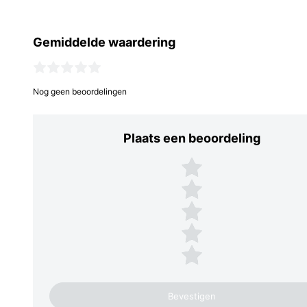
Gemiddelde waardering
Nog geen beoordelingen
Plaats een beoordeling
Plaats een beoordeling
5 sterren
4 sterren
3 sterren
2 sterren
1 ster