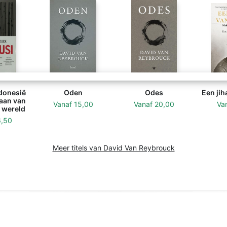
ndonesië
Oden
Odes
Een jih
taan van
Vanaf
15,00
Vanaf
20,00
Va
 wereld
6,50
Meer titels van David Van Reybrouck