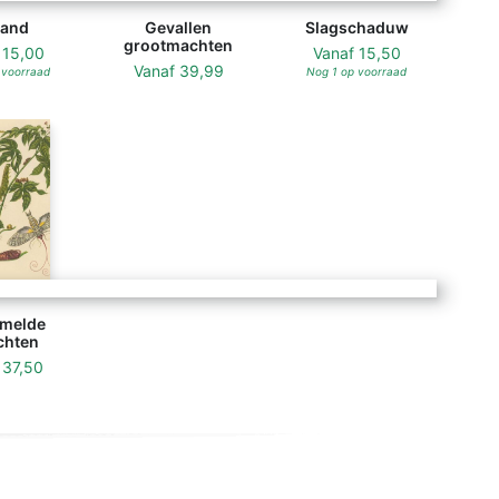
and
Gevallen
Slagschaduw
grootmachten
f
15,00
Vanaf
15,50
Vanaf
39,99
 voorraad
Nog 1 op voorraad
melde
chten
f
37,50