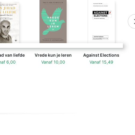
ad van liefde
Vrede kun je leren
Against Elections
naf
6,00
Vanaf
10,00
Vanaf
15,49