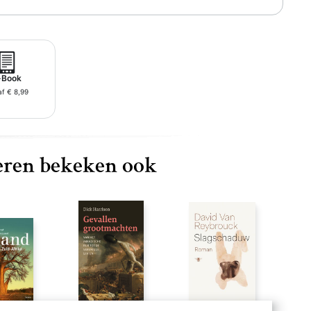
-Book
f € 8,99
ren bekeken ook