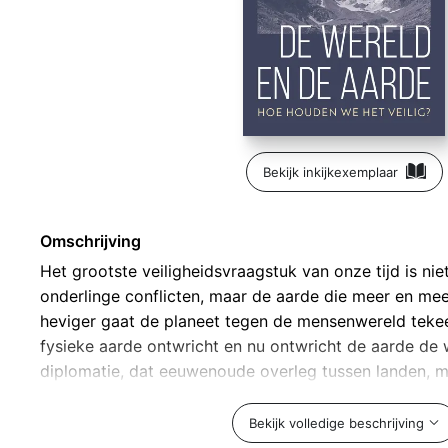
Bekijk inkijkexemplaar
Omschrijving
Het grootste veiligheidsvraagstuk van onze tijd is ni
onderlinge conflicten, maar de aarde die meer en mee
heviger gaat de planeet tegen de mensenwereld tekee
fysieke aarde ontwricht en nu ontwricht de aarde de
diplomatie, dat eeuwenoude overleg tussen landen, 
opnieuw uitvinden. Hoe zou dat eruit kunnen zien?
Bekijk volledige beschrijving