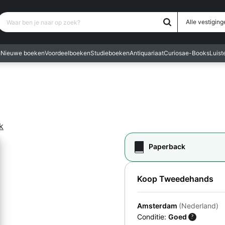
Waar ben je naar op zoek?
Alle vestiging
n
Nieuwe boeken
Voordeelboeken
Studieboeken
Antiquariaat
Curiosa
e-Books
Luis
k
Paperback
Koop Tweedehands
Amsterdam
(Nederland)
Conditie:
Goed
?