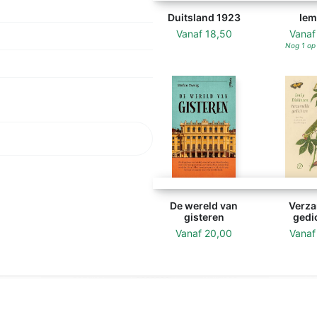
Duitsland 1923
Iem
Vanaf
18,50
Vana
Nog 1 op
De wereld van
Verza
gisteren
gedi
Vanaf
20,00
Vana