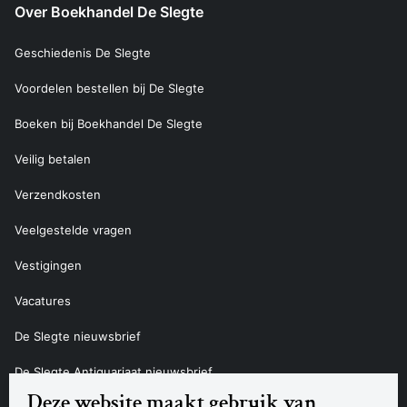
Over Boekhandel De Slegte
Geschiedenis De Slegte
Voordelen bestellen bij De Slegte
Boeken bij Boekhandel De Slegte
Veilig betalen
Verzendkosten
Veelgestelde vragen
Vestigingen
Vacatures
De Slegte nieuwsbrief
De Slegte Antiquariaat nieuwsbrief
Deze website maakt gebruik van