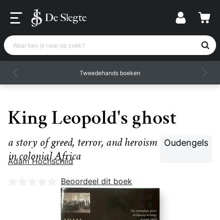
Waar ben je naar op zoek?
Tweedehands boeken
King Leopold's ghost
a story of greed, terror, and heroism
Oudengels
in colonial Africa
Adam Hochschild
Nog geen beoordelingen
Beoordeel dit boek