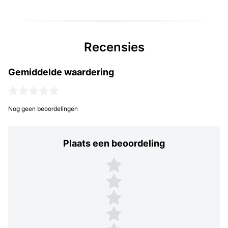
Recensies
Gemiddelde waardering
Nog geen beoordelingen
Plaats een beoordeling
Plaats een beoordeling
5 sterren
4 sterren
3 sterren
2 sterren