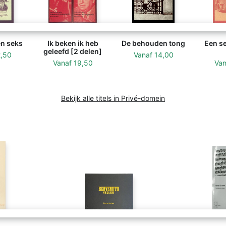
en seks
Ik beken ik heb
De behouden tong
Een s
geleefd [2 delen]
2,50
Vanaf
14,00
Vanaf
19,50
Va
Bekijk alle titels in Privé-domein