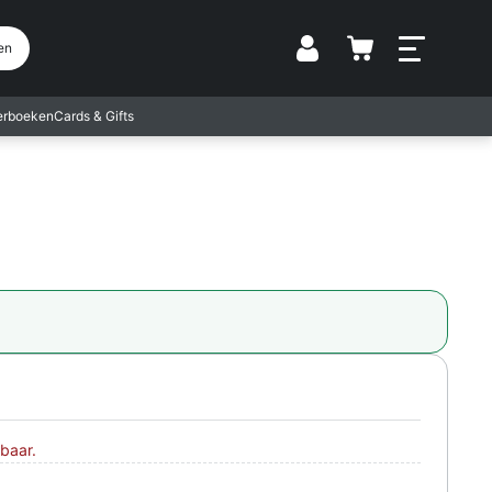
Vestiging
en
terboeken
Cards & Gifts
baar.