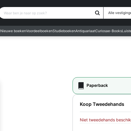
Waar ben je naar op zoek?
Alle vestiging
n
Nieuwe boeken
Voordeelboeken
Studieboeken
Antiquariaat
Curiosa
e-Books
Luis
Paperback
Koop Tweedehands
Niet tweedehands beschik