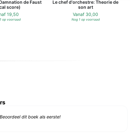
 Damnation de Faust
Le chef d'orchestre: Theorie de
cal score)
son art
naf
19,50
Vanaf
30,00
1 op voorraad
Nog 1 op voorraad
rs
Beoordeel dit boek als eerste!