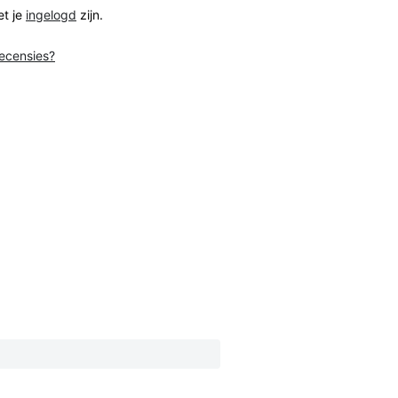
et je
ingelogd
zijn.
recensies?