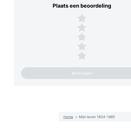
Plaats een beoordeling
Plaats een beoordeling
5 sterren
4 sterren
3 sterren
2 sterren
1 ster
Home
>
Mijn leven 1834-1865