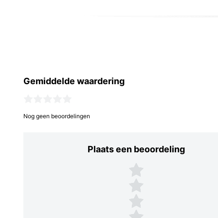
Gemiddelde waardering
Nog geen beoordelingen
Plaats een beoordeling
Plaats een beoordeling
5 sterren
4 sterren
3 sterren
2 sterren