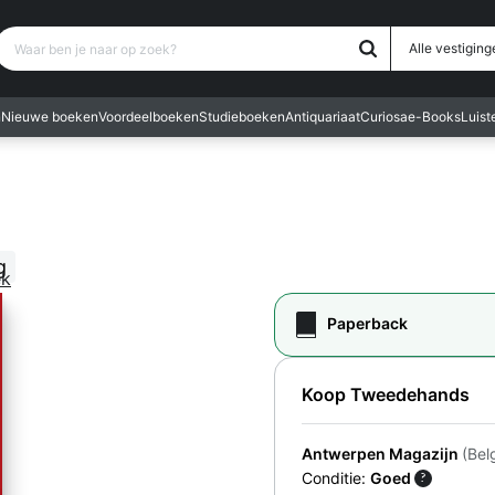
Waar ben je naar op zoek?
Alle vestiging
n
Nieuwe boeken
Voordeelboeken
Studieboeken
Antiquariaat
Curiosa
e-Books
Luis
g
ek
Paperback
Koop Tweedehands
Antwerpen Magazijn
(Bel
Conditie:
Goed
?