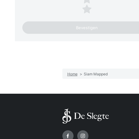
1 ster
Home
>
Siam Mapped
Volg ons op