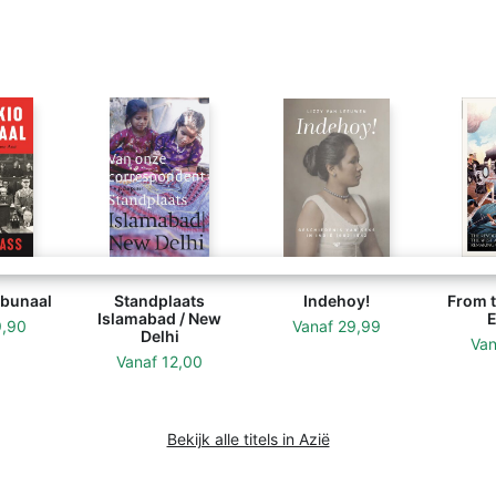
ibunaal
Standplaats
Indehoy!
From t
Islamabad / New
E
9,90
Vanaf
29,99
Delhi
Va
Vanaf
12,00
Bekijk alle titels in Azië