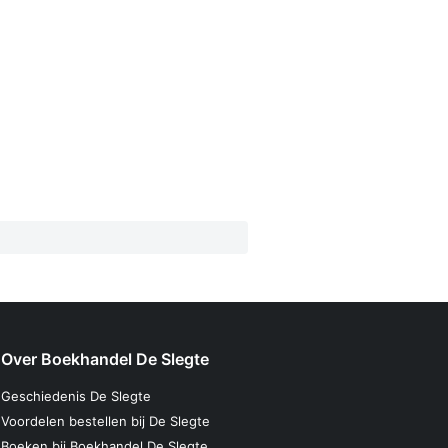
Over Boekhandel De Slegte
Geschiedenis De Slegte
Voordelen bestellen bij De Slegte
Boeken bij Boekhandel De Slegte