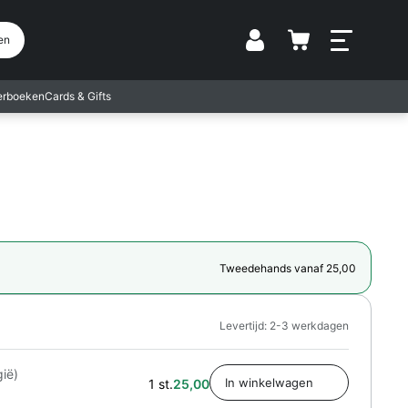
Vestiging
en
terboeken
Cards & Gifts
Tweedehands vanaf 25,00
Levertijd: 2-3 werkdagen
gië)
1 st.
25,00