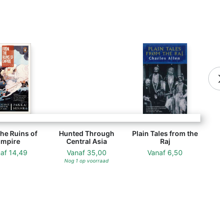
Hunted Through Central Asia - Paul Nazaroff (
he Ruins of
Hunted Through
Plain Tales from the
mpire
Central Asia
Raj
naf
14,49
Vanaf
35,00
Vanaf
6,50
Nog 1 op voorraad