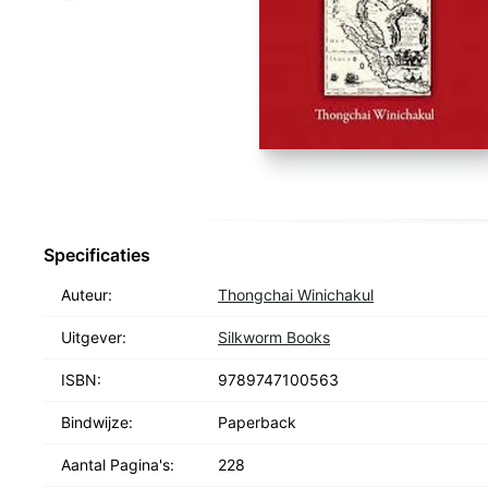
Specificaties
Auteur:
Thongchai Winichakul
Uitgever:
Silkworm Books
ISBN:
9789747100563
Bindwijze:
Paperback
Aantal Pagina's:
228