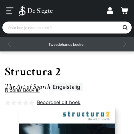
Waar ben je naar op zoek?
Tweedehands boeken
Structura 2
The Art of Sparth
Engelstalig
Nicolas Bouvier
Nog geen beoordelingen
Beoordeel dit boek