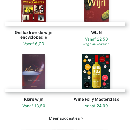
valt naast het vat. Dit boek moet op het wijnrek van
alle liefhebbers van een goed glas én een goed
verhaal.
Geillustreerde wijn
WIJN
encyclopedie
Vanaf
22,50
Vanaf
6,00
Nog 1 op voorraad
Klare wijn
Wine Folly Masterclass
Vanaf
13,50
Vanaf
24,99
Meer suggesties