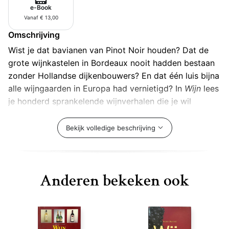
e-Book
Vanaf € 13,00
Omschrijving
Wist je dat bavianen van Pinot Noir houden? Dat de
grote wijnkastelen in Bordeaux nooit hadden bestaan
zonder Hollandse dijkenbouwers? En dat één luis bijna
alle wijngaarden in Europa had vernietigd? In
Wijn
lees
je honderd sprankelende wijnverhalen die je wil
doorvertellen en die het nog leuker maken om over
wijn te praten. Zonder dat je daar een vat vol
Bekijk volledige beschrijving
afschrikwekkend wijnjargon voor nodig hebt.
Dennis van den Buijs neemt je mee op een wondere
wereldreis doorheen de tijd, religie, cultuur, business
Anderen bekeken ook
en wetenschap die wijn is. In dit boek lees je wat je
écht wil delen met vrienden en familie rond je
favoriete fles. Van de druif in de wijngaard tot de
godendrank in je glas: geen enkele sappige anekdote