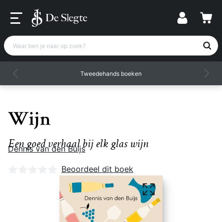
Waar ben je naar op zoek?
Tweedehands boeken
Wijn
Een goed verhaal bij elk glas wijn
Dennis van den Buijs
Nog geen beoordelingen
Beoordeel dit boek