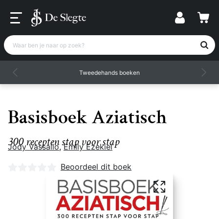
Waar ben je naar op zoek?
Tweedehands boeken
Basisboek Aziatisch
300 recepten stap voor stap
Jody Vassallo
,
Emily Ezekiel
Nog geen beoordelingen
Beoordeel dit boek