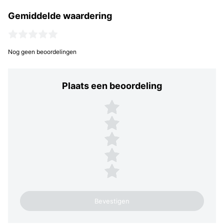
Gemiddelde waardering
Nog geen beoordelingen
Plaats een beoordeling
Plaats een beoordeling
5 sterren
4 sterren
3 sterren
2 sterren
1 ster