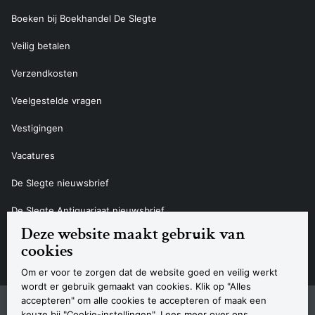
Boeken bij Boekhandel De Slegte
Veilig betalen
Verzendkosten
Veelgestelde vragen
Vestigingen
Vacatures
De Slegte nieuwsbrief
De Slegte Antiquariaat nieuwsbrief
Deze website maakt gebruik van
Contact
cookies
Om er voor te zorgen dat de website goed en veilig werkt
wordt er gebruik gemaakt van cookies. Klik op "Alles
accepteren" om alle cookies te accepteren of maak een
Sitemap
Privacyverklaring
Cookieverklaring
Algemene voorwaarden
Disclaimer
Contact
keuze bij "Cookie-instellingen". Lees meer over ons