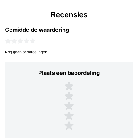
Recensies
Gemiddelde waardering
Nog geen beoordelingen
Plaats een beoordeling
Plaats een beoordeling
5 sterren
4 sterren
3 sterren
2 sterren
1 ster