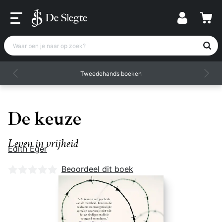
Waar ben je naar op zoek?
Tweedehands boeken
De keuze
Leven in vrijheid
Edith Eger
Nog geen beoordelingen
Beoordeel dit boek