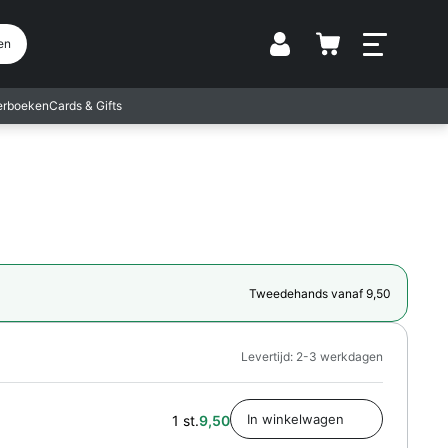
Vestiging
en
terboeken
Cards & Gifts
Tweedehands vanaf 9,50
Levertijd: 2-3 werkdagen
1 st.
9,50