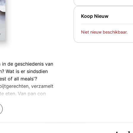
Koop Nieuw
Niet nieuw beschikbaar.
m in de geschiedenis van
an? Wat is er sindsdien
st of all meals'?
ijtgerechten, verzamelt
te eten. Van pan con
York en de beste eggs