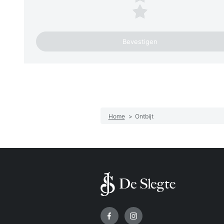
1 ster
Home
>
Ontbijt
Volg ons op