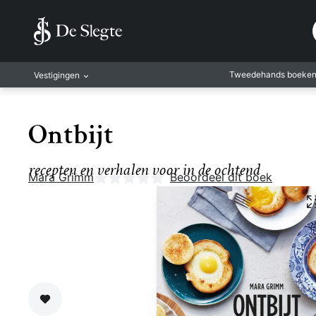
Tweedehands boeke
Vestigingen
Amsterdam
Ontbijt
Rotterdam
Leiden
recepten en verhalen voor in de ochtend
Mara Grimm
Nog geen beoordelingen
Beoordeel dit boek
Antwerpen
Antwerpen-Kapel
Gent
Leuven
Mechelen
Zet op verlanglijst