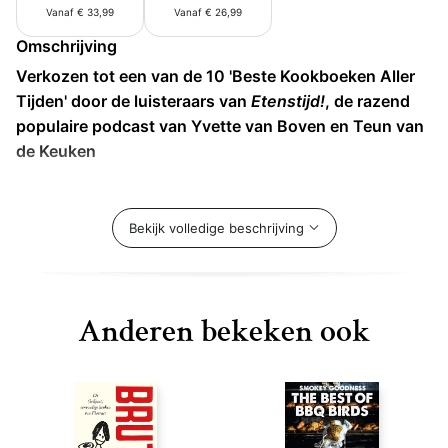
Vanaf € 33,99
Vanaf € 26,99
Omschrijving
Verkozen tot een van de 10 'Beste Kookboeken Aller
Tijden' door de luisteraars van
Etenstijd!
, de razend
populaire podcast van Yvette van Boven en Teun van
de Keuken
'Ixta's creativiteit is er een uit duizenden. Haar eten is
simpelweg voortreffelijk!' -
Yotam Ottolenghi
Bekijk volledige beschrijving
In het Spaans betekent
mezcla
(niet te verwarren met
de stevige Mexicaanse drank mezcal) zoiets als een
Anderen bekeken ook
mix, of een blend. Het wordt gebruikt om zowel
muziek en kunst als gerechten te beschrijven. In
Mezcla
, het eerste soloboek nadat ze meeschreef aan
de Ottolenghi-bestseller
Flavour
, deelt Ixta Belfrage -
geliefd om haar onfeilbare technieken en inventieve