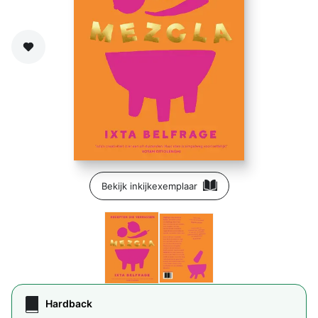
Zet op verlanglijst
Bekijk inkijkexemplaar
Hardback