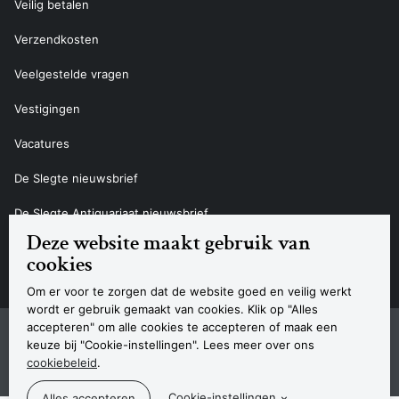
Veilig betalen
Verzendkosten
Veelgestelde vragen
Vestigingen
Vacatures
De Slegte nieuwsbrief
De Slegte Antiquariaat nieuwsbrief
Deze website maakt gebruik van
Contact
cookies
Om er voor te zorgen dat de website goed en veilig werkt
wordt er gebruik gemaakt van cookies. Klik op "Alles
accepteren" om alle cookies te accepteren of maak een
Sitemap
Privacyverklaring
Cookieverklaring
Algemene voorwaarden
Disclaimer
Contact
keuze bij "Cookie-instellingen". Lees meer over ons
Navigatie
cookiebeleid
.
© 2026 Boekhandel De Slegte
Cookie-instellingen