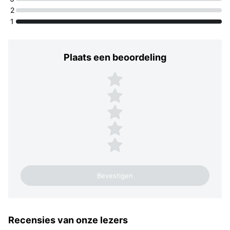
2
1
Plaats een beoordeling
Plaats een beoordeling
5 sterren
4 sterren
3 sterren
2 sterren
1 ster
Recensies van onze lezers