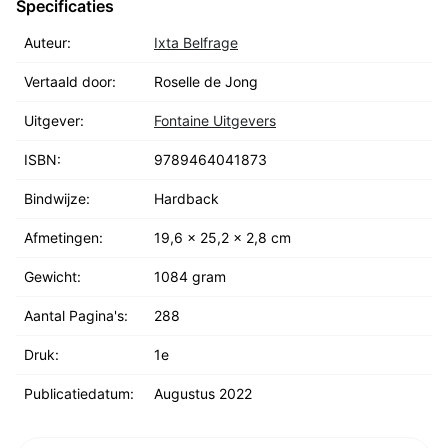
kerrieblaadjes en driekazen-quesadilla's met
Specificaties
habanero-olie.
Auteur:
Ixta Belfrage
Vertaald door:
Roselle de Jong
Uitgever:
Fontaine Uitgevers
ISBN:
9789464041873
Bindwijze:
Hardback
Afmetingen:
19,6 x 25,2 x 2,8 cm
Gewicht:
1084 gram
Aantal Pagina's:
288
Druk:
1e
Publicatiedatum:
Augustus 2022