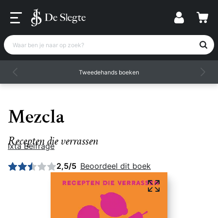
Waar ben je naar op zoek?
Tweedehands boeken
Mezcla
Recepten die verrassen
Ixta Belfrage
Gemiddelde beoordeling: 2,5 uit 5
2,5/5
Beoordeel dit boek