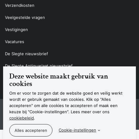
Verzendkosten
Veelgestelde vragen
Vestigingen
Vacatures
De Slegte nieuwsbrief
De Slegte Antiquariaat nieuwsbrief
Deze website maakt gebruik van
Contact
cookies
Om er voor te zorgen dat de website goed en veilig werkt
wordt er gebruik gemaakt van cookies. Klik op "Alles
accepteren" om alle cookies te accepteren of maak een
Sitemap
Privacyverklaring
Cookieverklaring
Algemene voorwaarden
Disclaimer
Contact
keuze bij "Cookie-instellingen". Lees meer over ons
Navigatie
cookiebeleid
.
© 2026 Boekhandel De Slegte
Cookie-instellingen