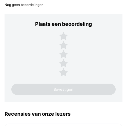
Nog geen beoordelingen
Plaats een beoordeling
Plaats een beoordeling
5 sterren
4 sterren
3 sterren
2 sterren
1 ster
Recensies van onze lezers