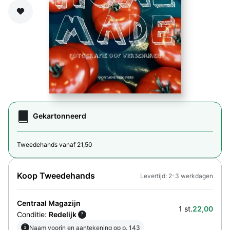
Zet op verlanglijst
Gekartonneerd
Tweedehands vanaf 21,50
Koop Tweedehands
Levertijd: 2-3 werkdagen
Centraal Magazijn
1 st.
22,00
Conditie:
Redelijk
?
i
Naam voorin en aantekening op p. 143